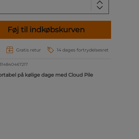
Føj til indkøbskurven
r
Gratis retur
14 dages fortrydelsesret
314840467217
rtabel på kølige dage med Cloud Pile