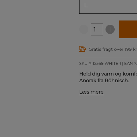
L
Gratis fragt over 199 k
SKU #112565-WHITER | EAN
7
Hold dig varm og komfo
Anorak fra Röhnisch.
Læs mere