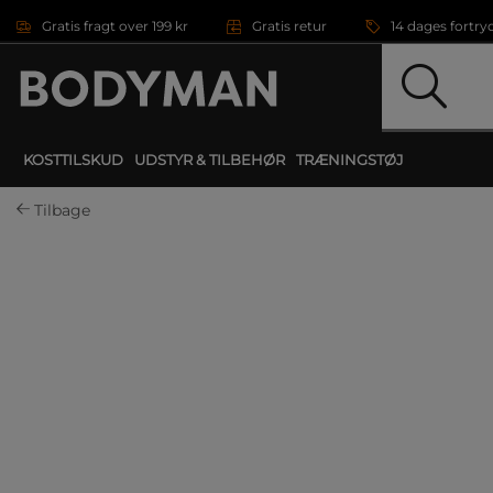
Gå direkte til hovedindholdet
Gratis fragt over 199 kr
Gratis retur
14 dages fortry
KOSTTILSKUD
UDSTYR & TILBEHØR
TRÆNINGSTØJ
Tilbage