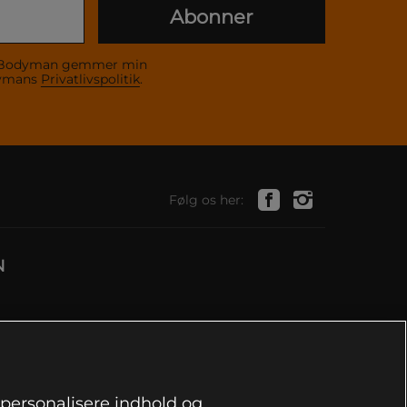
Abonner
 at Bodyman gemmer min
dymans
Privatlivspolitik
.
Følg os her:
N
, personalisere indhold og