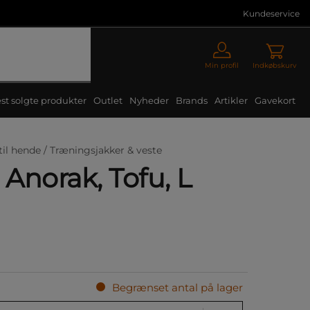
Kundeservice
Min profil
Indkøbskurv
st solgte produkter
Outlet
Nyheder
Brands
Artikler
Gavekort
til hende /
Træningsjakker & veste
 Anorak, Tofu, L
Begrænset antal på lager