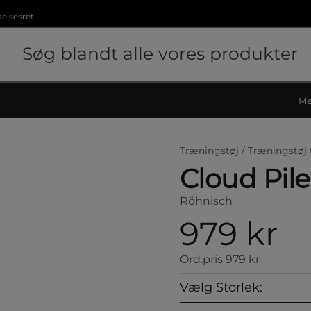
delsesret
Me
Træningstøj /
Træningstøj 
Cloud Pile
Röhnisch
979 kr
Ord.pris
979 kr
Vælg Storlek: