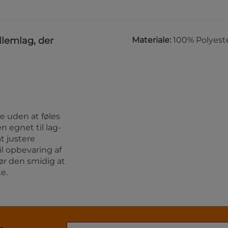
llemlag, der
Materiale:
100% Polyest
me uden at føles
n egnet til lag-
t justere
l opbevaring af
ør den smidig at
e.