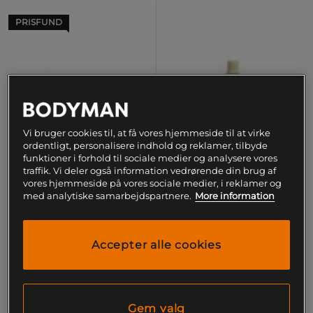
PRISFUND
Vi bruger cookies til, at få vores hjemmeside til at virke
ordentligt, personalisere indhold og reklamer, tilbyde
funktioner i forhold til sociale medier og analysere vores
traffik. Vi deler også information vedrørende din brug af
vores hjemmeside på vores sociale medier, i reklamer og
med analytiske samarbejdspartnere.
More information
Protein Hasselnøddecreme
Lode Pocket Peanut Butter
200 g
80 g
Accepter alle cookies
Star Nutrition
LOD
51 kr
29 kr
Køb
Køb
Gem valg
Laveste pris
51 kr