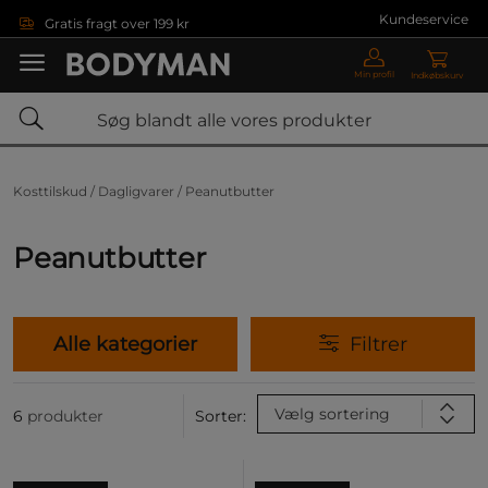
Gå direkte til hovedindholdet
Kundeservice
Gratis fragt over 199 kr
Min profil
Indkøbskurv
Kosttilskud /
Dagligvarer /
Peanutbutter
Peanutbutter
Alle kategorier
Filtrer
Vælg sortering
6
produkter
Sorter: