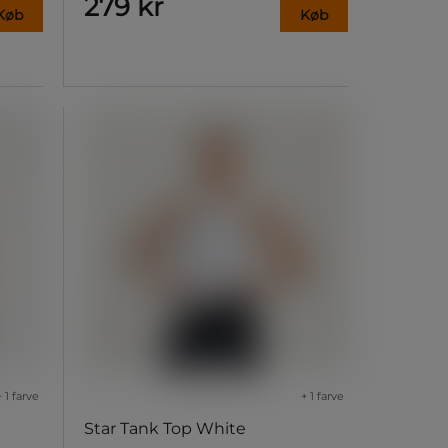
279 kr
Køb
Køb
+ 1 farve
+ 1 farve
Star Tank Top White