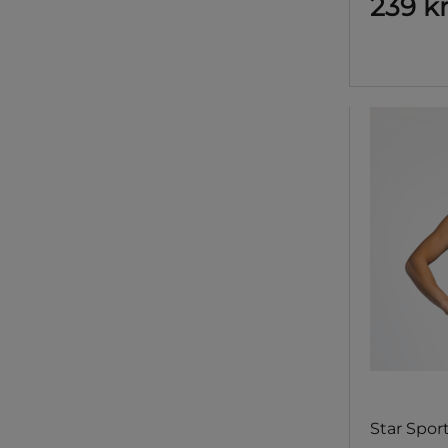
239 k
Star Spor