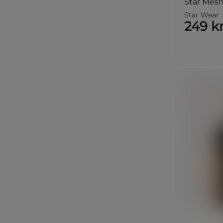
Star Mesh
Star Wear
249 k