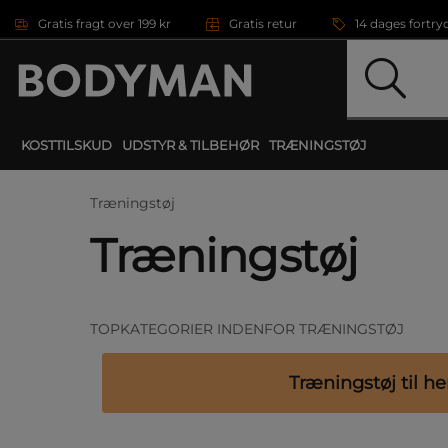
Gå direkte til hovedindholdet
Gratis fragt over 199 kr
Gratis retur
14 dages fortry
KOSTTILSKUD
UDSTYR & TILBEHØR
TRÆNINGSTØJ
Træningstøj
Træningstøj
TOPKATEGORIER INDENFOR TRÆNINGSTØJ
Træningstøj til h