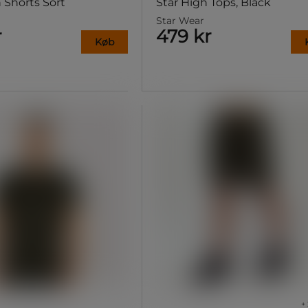
 Shorts Sort
Star High Tops, Black
Star Wear
r
479 kr
Køb
+ 