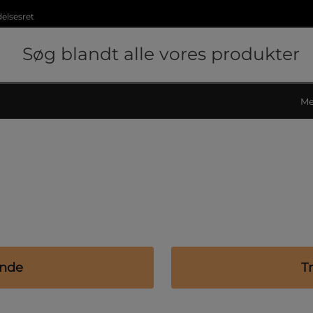
delsesret
Me
ende
T