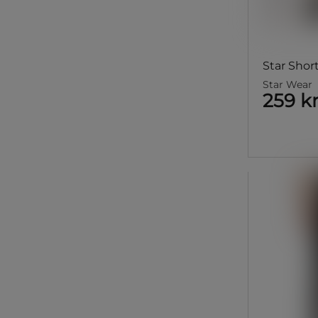
Star Shor
Star Wear
259 k