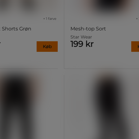
+ 1 farve
+ 
t Shorts Grøn
Mesh-top Sort
Star Wear
r
199 kr
Køb