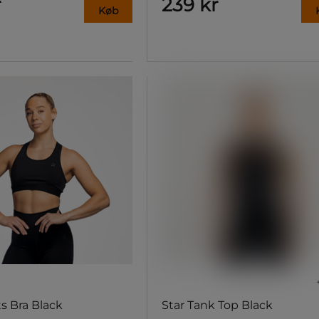
r
239 kr
Køb
ts Bra Black
Star Tank Top Black