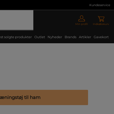
Kundeservice
Min profil
Indkøbskurv
st solgte produkter
Outlet
Nyheder
Brands
Artikler
Gavekort
ræningstøj til ham