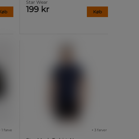
Star Wear
199 kr
Køb
Køb
+ 1 farve
+ 3 farver