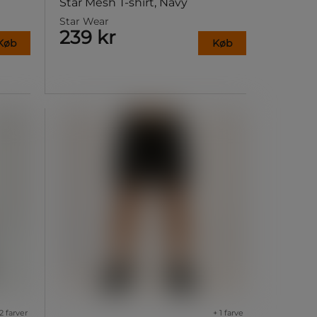
Star Mesh T-shirt, Navy
Star Wear
239 kr
Køb
Køb
2 farver
+ 1 farve