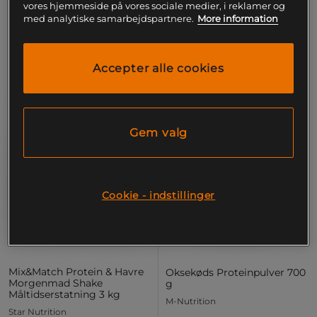
vores hjemmeside på vores sociale medier, i reklamer og
med analytiske samarbejdspartnere.
More information
15%
Accepter alle cookies
Gem valg
Cookie - indstillinger
Mix&Match Protein & Havre
Oksekøds Proteinpulver 700
Morgenmad Shake
g
Måltidserstatning 3 kg
M-Nutrition
Star Nutrition