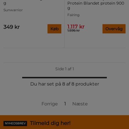
g
Protein Blandet protein 900
g
Sunwarrior
Fairing
1.117 kr
349 kr
Køb
Overvåg
1.596 kr
Side 1 af 1
Du har set på 8 af 8 produkter
Forrige
1
Næste
Tilmeld dig her!
NYHEDSBREV