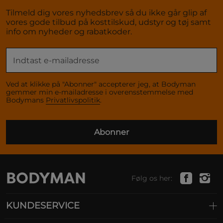
Tilmeld dig vores nyhedsbrev så du ikke går glip af
vores gode tilbud på kosttilskud, udstyr og tøj samt
info om nyheder og rabatkoder.
Ved at klikke på "Abonner" accepterer jeg, at Bodyman
gemmer min e-mailadresse i overensstemmelse med
Bodymans
Privatlivspolitik
.
Abonner
Følg os her:
KUNDESERVICE