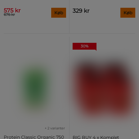
575 kr
329 kr
Køb
Køb
676 kr
30%
+ 2 varianter
Protein Classic Organic 750
BIG BUY 4 x Komplet