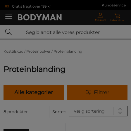
Gå direkte til hovedindholdet
Kundeservice
Gratis fragt over 199 kr
Min profil
Indkøbskurv
Kosttilskud /
Proteinpulver /
Proteinblanding
Proteinblanding
Alle kategorier
Filtrer
Vælg sortering
8
produkter
Sorter: