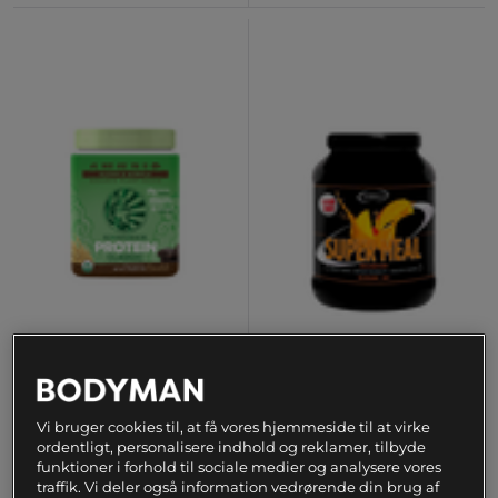
+ 2 varianter
+ 2 varianter
Protein Classic Organic 375
Super Meal
g
Måltidserstatning 1000 g
Sunwarrior
SUPERMASS NUTRITION
Vi bruger cookies til, at få vores hjemmeside til at virke
ordentligt, personalisere indhold og reklamer, tilbyde
funktioner i forhold til sociale medier og analysere vores
209 kr
399 kr
Køb
Køb
traffik. Vi deler også information vedrørende din brug af