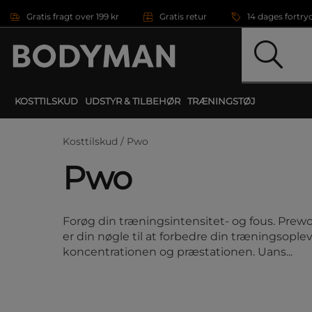
Gå direkte til hovedindholdet
Gratis fragt over 199 kr
Gratis retur
14 dages fortry
KOSTTILSKUD
UDSTYR & TILBEHØR
TRÆNINGSTØJ
Kosttilskud /
Pwo
Pwo
Forøg din træningsintensitet- og fous. Prew
er din nøgle til at forbedre din træningsople
koncentrationen og præstationen. Uans...