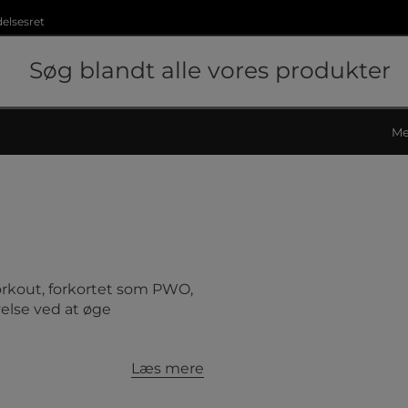
delsesret
Me
orkout, forkortet som PWO,
velse ved at øge
Læs mere