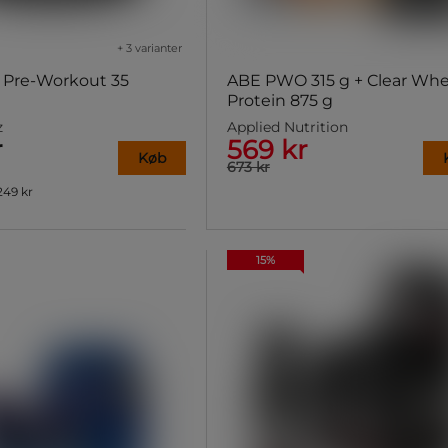
+ 3 varianter
 Pre-Workout 35
ABE PWO 315 g + Clear Wh
Protein 875 g
z
Applied Nutrition
r
569 kr
Køb
673 kr
249 kr
15%