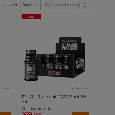
odukter
Sorter:
Vælg sortering
26%
1 variant
+ 2 varianter
g
12 x Off The Hook PWO-Shot 60
ml
Chained Nutrition
169 kr