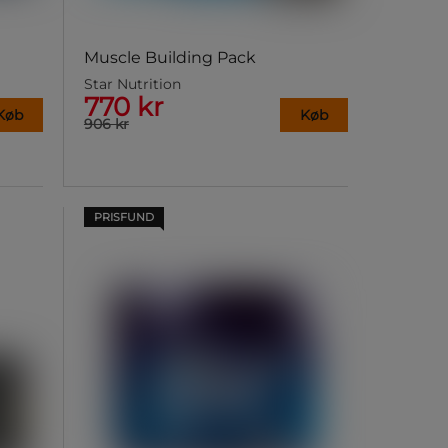
Muscle Building Pack
Star Nutrition
770 kr
Køb
Køb
906 kr
PRISFUND