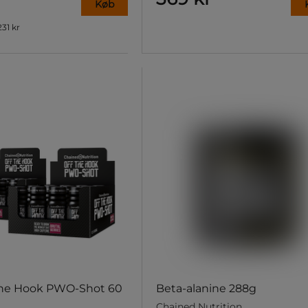
Køb
231 kr
 The Hook PWO-Shot 60
Beta-alanine 288g
Chained Nutrition