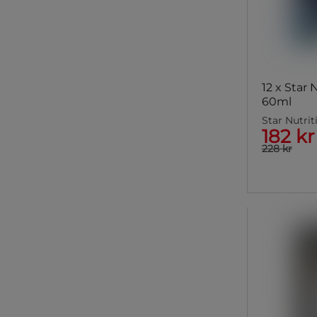
12 x Star
60ml
Star Nutrit
182 kr
228 kr