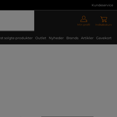
Kundeservice
Min profil
Indkøbskurv
st solgte produkter
Outlet
Nyheder
Brands
Artikler
Gavekort