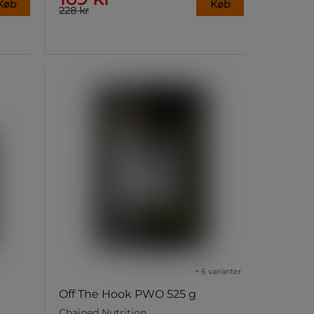
Køb
Køb
228 kr
+ 6 varianter
Off The Hook PWO 525 g
Chained Nutrition