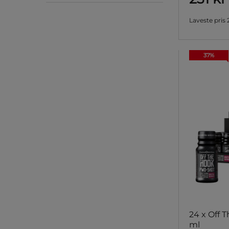
Laveste pris
37%
24 x Off
ml