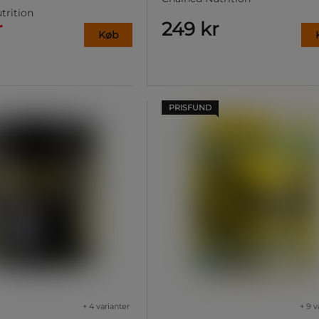
trition
r
249 kr
Køb
PRISFUND
+ 4 varianter
+ 9 v