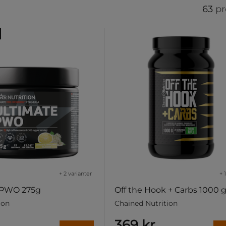
63
pr
+ 2 varianter
+ 
 PWO 275g
Off the Hook + Carbs 1000 
ion
Chained Nutrition
369 kr