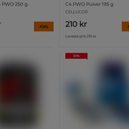
e PWO 250 g
C4 PWO Pulver 195 g
CELLUCOR
r
210 kr
Køb
Laveste pris
210 kr
30%