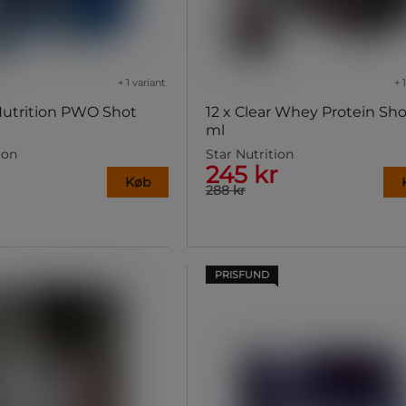
+ 1 variant
+ 
 Nutrition PWO Shot
12 x Clear Whey Protein Sho
ml
ion
Star Nutrition
245 kr
Køb
288 kr
PRISFUND