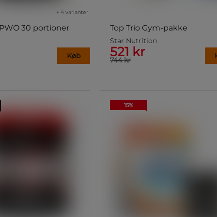
+ 4 varianter
PWO 30 portioner
Top Trio Gym-pakke
Star Nutrition
521 kr
Køb
744 kr
15%