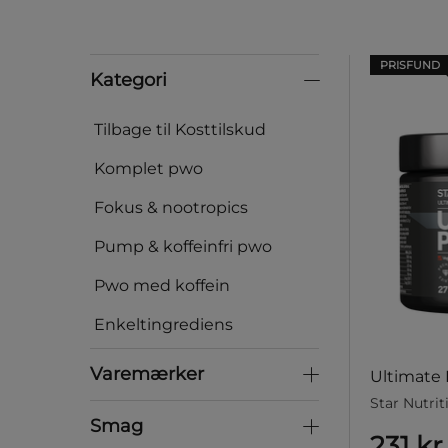
PRISFUND
Kategori
Kategori
Tilbage til Kosttilskud
Komplet pwo
Fokus & nootropics
Pump & koffeinfri pwo
Pwo med koffein
Enkeltingrediens
Varemærker
Varemærker
Ultimate
Star Nutrit
Smag
Smag
231 kr