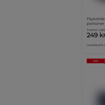
Psykotisk
portioner
Insane Lab
249 k
Laveste pris
20%