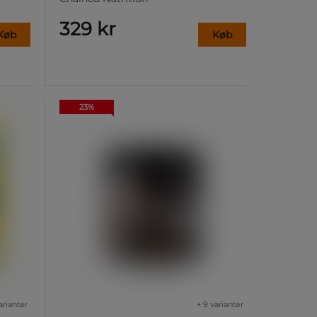
329 kr
Køb
Køb
23%
arianter
+ 9 varianter