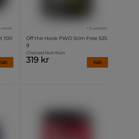
1 variant
+ 3 varianter
t 100
Off the Hook PWO Stim Free 525
g
Chained Nutrition
319 kr
Køb
Køb