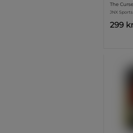
The Curs
JNX Sports
299 k