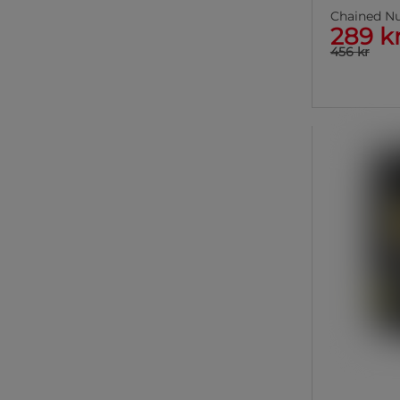
Chained Nu
289 k
456 kr