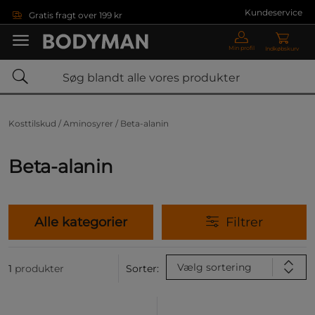
Gå direkte til hovedindholdet
Kundeservice
Gratis fragt over 199 kr
Min profil
Indkøbskurv
Kosttilskud /
Aminosyrer /
Beta-alanin
Beta-alanin
Alle kategorier
Filtrer
Vælg sortering
1
produkter
Sorter: