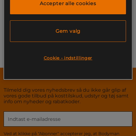
Accepter alle cookies
Side 1 af 1
Gem valg
Du har set på 1 af 1 produkter
Forrige
1
Næste
Cookie - indstillinger
Tilmeld dig her!
NYHEDSBREV
Tilmeld dig vores nyhedsbrev så du ikke går glip af
vores gode tilbud på kosttilskud, udstyr og tøj samt
info om nyheder og rabatkoder.
Ved at klikke på "Abonner" accepterer jeg, at Bodyman