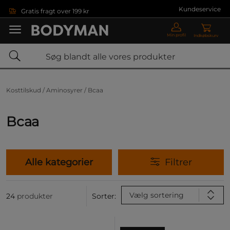
Gå direkte til hovedindholdet
Kundeservice
Gratis fragt over 199 kr
Min profil
Indkøbskurv
Kosttilskud /
Aminosyrer /
Bcaa
Bcaa
Alle kategorier
Filtrer
Vælg sortering
24
produkter
Sorter: