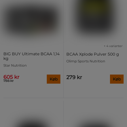
+ 4 varianter
BIG BUY Ultimate BCAA 1,14
BCAA Xplode Pulver 500 g
kg
Olimp Sports Nutrition
Star Nutrition
605 kr
279 kr
Køb
Køb
756 kr