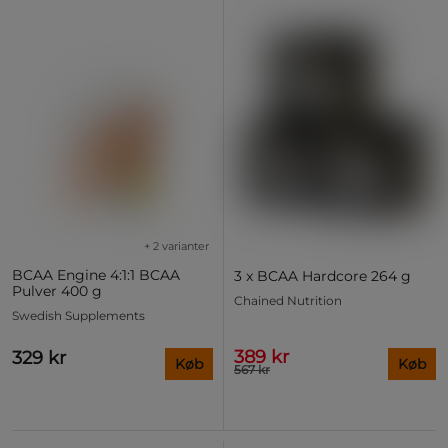
+ 2 varianter
BCAA Engine 4:1:1 BCAA
3 x BCAA Hardcore 264 g
Pulver 400 g
Chained Nutrition
Swedish Supplements
389 kr
329 kr
Køb
Køb
567 kr