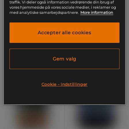
traffik. Vi deler også information vedrørende din brug af
3 x Amino Energy BCAA
BCAA 750 Kapsler 90 stk
vores hjemmeside på vores sociale medier, i reklamer og
Pulver 270g
med analytiske samarbejdspartnere.
More information
Star Nutrition
Optimum Nutrition
564 kr
95 kr
Køb
Køb
Accepter alle cookies
867 kr
Laveste pris
95 kr
Gem valg
PRISFUND
Cookie - indstillinger