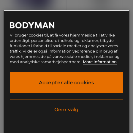
Multivitamin + Superfruits
Multi-Mineral, 90 kapsler
Vi bruger cookies til, at få vores hjemmeside til at virke
90 kapsler
Holistic
ordentligt, personalisere indhold og reklamer, tilbyde
Heey!
funktioner i forhold til sociale medier og analysere vores
traffik. Vi deler også information vedrørende din brug af
143 kr
191 kr
vores hjemmeside på vores sociale medier, i reklamer og
Køb
Køb
179 kr
med analytiske samarbejdspartnere.
More information
Laveste pris
191 kr
Accepter alle cookies
PRISFUND
PRISFUND
Gem valg