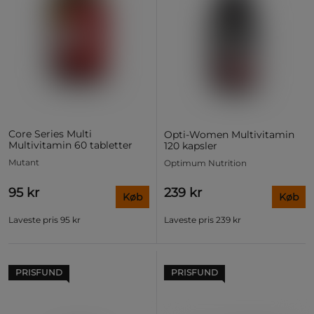
Core Series Multi
Opti-Women Multivitamin
Multivitamin 60 tabletter
120 kapsler
Mutant
Optimum Nutrition
95 kr
239 kr
Køb
Køb
Laveste pris
95 kr
Laveste pris
239 kr
PRISFUND
PRISFUND