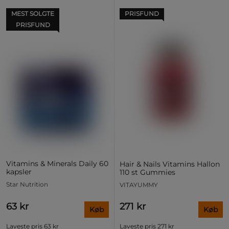
MEST SOLGTE
PRISFUND
PRISFUND
Vitamins & Minerals Daily 60
Hair & Nails Vitamins Hallon
kapsler
110 st Gummies
Star Nutrition
VITAYUMMY
63 kr
271 kr
Køb
Køb
Laveste pris
63 kr
Laveste pris
271 kr