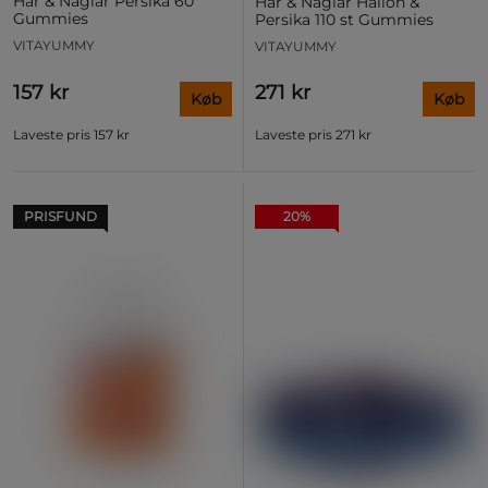
Hår & Naglar Persika 60
Hår & Naglar Hallon &
Gummies
Persika 110 st Gummies
VITAYUMMY
VITAYUMMY
157 kr
271 kr
Køb
Køb
Laveste pris
157 kr
Laveste pris
271 kr
PRISFUND
20%