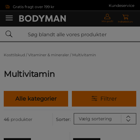
Gå direkte til hovedindholdet
Kundeservice
Gratis fragt over 199 kr
Min profil
Indkøbskurv
Kosttilskud /
Vitaminer & mineraler /
Multivitamin
Multivitamin
Alle kategorier
Filtrer
Vælg sortering
46
produkter
Sorter: