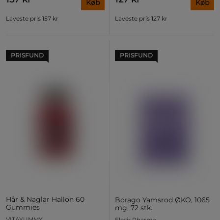
Køb
Køb
Laveste pris
157 kr
Laveste pris
127 kr
PRISFUND
PRISFUND
Hår & Naglar Hallon 60
Borago Yamsrod ØKO, 1065
Gummies
mg, 72 stk.
VITAYUMMY
Elexir Pharma