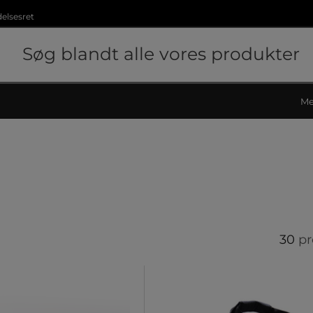
delsesret
Me
30
pr