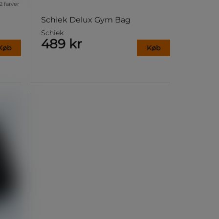
2 farver
Schiek Delux Gym Bag
Schiek
489 kr
Køb
Køb