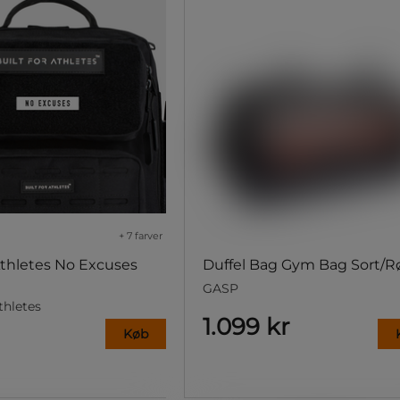
+ 7 farver
 Athletes No Excuses
Duffel Bag Gym Bag Sort/R
GASP
thletes
1.099 kr
Køb