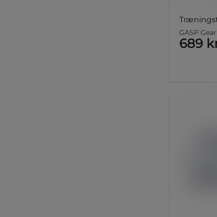
Træningst
GASP Gear
689 k