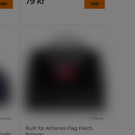
79 kr
Køb
Køb
2 farver
+ 7 farver
Built for Athletes Flag Patch
allic
Norway