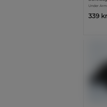
Under Arm
339 k