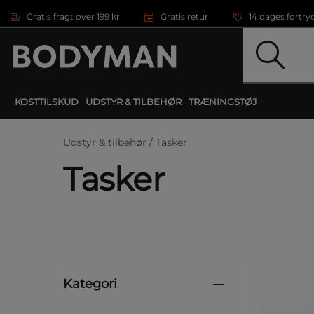
Gå direkte til hovedindholdet
Gratis fragt over 199 kr
Gratis retur
14 dages fortry
KOSTTILSKUD
UDSTYR & TILBEHØR
TRÆNINGSTØJ
Udstyr & tilbehør /
Tasker
Tasker
Kategori
Kategori