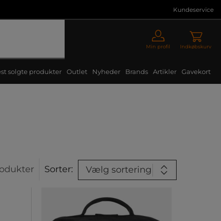
Kundeservice
Min profil
Indkøbskurv
st solgte produkter
Outlet
Nyheder
Brands
Artikler
Gavekort
odukter
Sorter:
Vælg sortering