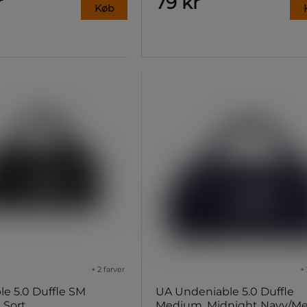
r
79 kr
Køb
+ 2 farver
+ 
e 5.0 Duffle SM
UA Undeniable 5.0 Duffle
 Sort
Medium, Midnight Navy/Met