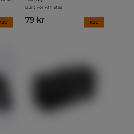
Built For Athletes
79 kr
Køb
Køb