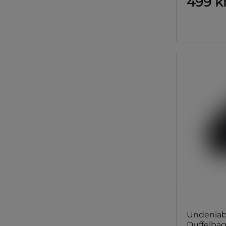
499 k
Undeniabl
Duffelbag