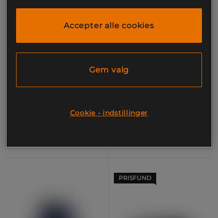
Accepter alle cookies
Gem valg
Berberine 60 caps
Grøn te 90 kapsler
SportLab
Star Nutrition
Cookie - indstillinger
199 kr
135 kr
Køb
Køb
Laveste pris
135 kr
PRISFUND