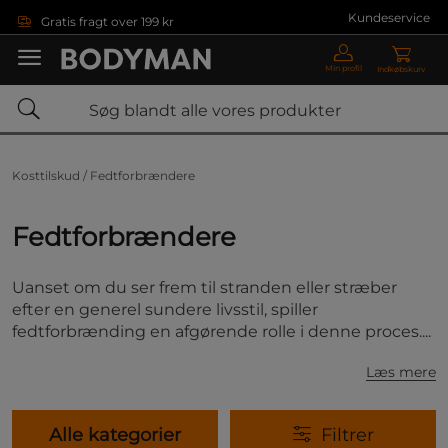
Gå direkte til hovedindholdet
Kundeservice
Gratis fragt over 199 kr
Min profil
Indkøbskurv
Kosttilskud /
Fedtforbrændere
Fedtforbrændere
Uanset om du ser frem til stranden eller stræber
efter en generel sundere livsstil, spiller
fedtforbrænding en afgørende rolle i denne proces....
Læs mere
Alle kategorier
Filtrer