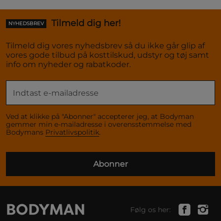
Tilmeld dig her!
NYHEDSBREV
Tilmeld dig vores nyhedsbrev så du ikke går glip af
vores gode tilbud på kosttilskud, udstyr og tøj samt
info om nyheder og rabatkoder.
Ved at klikke på "Abonner" accepterer jeg, at Bodyman
gemmer min e-mailadresse i overensstemmelse med
Bodymans
Privatlivspolitik
.
Abonner
Følg os her: