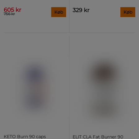
605 kr
329 kr
Køb
Køb
756 kr
KETO Burn 90 caps
ELIT CLA Fat Burner 90