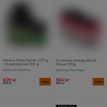
Serious Mass Gainer 2727 g
3 x Amino Energy BCAA
+ Kreatinpulver 300 g
Pulver 270g
Optimum Nutrition
Optimum Nutrition
609 kr
564 kr
Køb
Køb
678 kr
867 kr