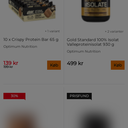
+ 1 variant
+ 2 varianter
10 x Crispy Protein Bar 65 g
Gold Standard 100% Isolat
Valleproteinisolat 930 g
Optimum Nutrition
Optimum Nutrition
139 kr
499 kr
Køb
Køb
199 kr
30%
PRISFUND