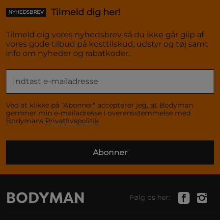
Tilmeld dig her!
NYHEDSBREV
Tilmeld dig vores nyhedsbrev så du ikke går glip af
vores gode tilbud på kosttilskud, udstyr og tøj samt
info om nyheder og rabatkoder.
Ved at klikke på "Abonner" accepterer jeg, at Bodyman
gemmer min e-mailadresse i overensstemmelse med
Bodymans
Privatlivspolitik
.
Abonner
Følg os her: