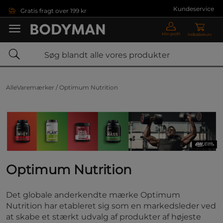
Gå direkte til hovedindholdet
Kundeservice
Gratis fragt over 199 kr
Min profil
Indkøbskurv
AlleVaremærker /
Optimum Nutrition
Optimum Nutrition
Det globale anderkendte mærke Optimum
Nutrition har etableret sig som en markedsleder ved
at skabe et stærkt udvalg af produkter af højeste