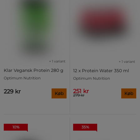
+ 1 variant
+ 1 variant
Klar Vegansk Protein 280 g
12 x Protein Water 350 ml
Optimum Nutrition
Optimum Nutrition
251 kr
229 kr
Køb
Køb
279 kr
10%
35%