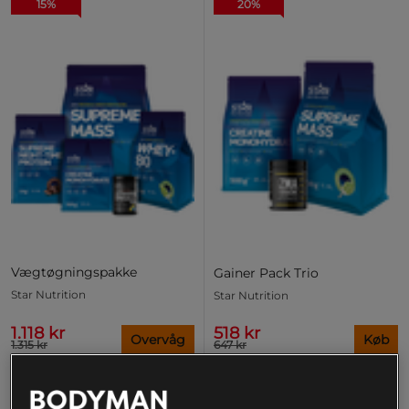
15%
20%
Vægtøgningspakke
Gainer Pack Trio
Star Nutrition
Star Nutrition
1.118 kr
518 kr
Overvåg
Køb
1.315 kr
647 kr