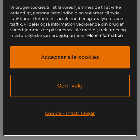
Vi bruger cookies til, at få vores hjemmeside til at virke
15%
ordentligt, personalisere indhold og reklamer, tilbyde
funktioner i forhold til sociale medier og analysere vores
traffik. Vi deler også information vedrørende din brug af
vores hjemmeside på vores sociale medier, i reklamer og
med analytiske samarbejdspartnere.
More information
Accepter alle cookies
Gem valg
Mutant Mass, 6,8 kg +
CreaKong, 300g
Cookie - indstillinger
Mutant
889 kr
Køb
1.048 kr