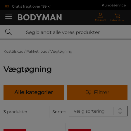
Gå direkte til hovedindholdet
Kundeservice
Gratis fragt over 199 kr
Min profil
Indkøbskurv
Kosttilskud /
Pakketilbud /
Vægtøgning
Vægtøgning
Alle kategorier
Filtrer
Vælg sortering
3
produkter
Sorter: