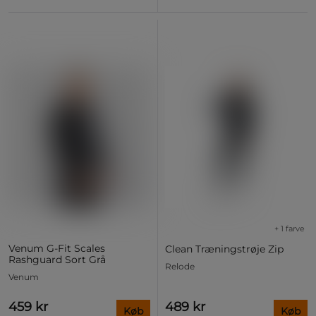
+ 1 farve
Venum G-Fit Scales
Clean Træningstrøje Zip
Rashguard Sort Grå
Relode
Venum
459 kr
489 kr
Køb
Køb