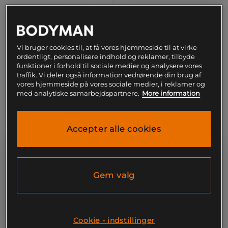
Aura Seamless Scrunch
Essential Sweatshirt Lysegrå
Tights Tall Sort
Björn Borg
Relode
Vi bruger cookies til, at få vores hjemmeside til at virke
ordentligt, personalisere indhold og reklamer, tilbyde
549 kr
389 kr
Køb
Køb
funktioner i forhold til sociale medier og analysere vores
traffik. Vi deler også information vedrørende din brug af
vores hjemmeside på vores sociale medier, i reklamer og
med analytiske samarbejdspartnere.
More information
Accepter alle cookies
Gem valg
Cookie - indstillinger