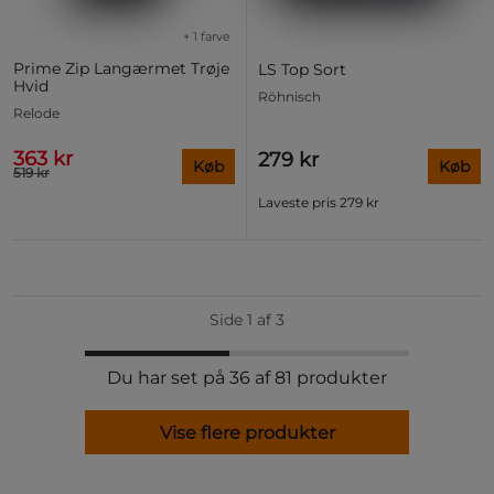
+ 1 farve
Prime Zip Langærmet Trøje
LS Top Sort
Hvid
Röhnisch
Relode
363 kr
279 kr
Køb
Køb
519 kr
Laveste pris
279 kr
Side 1 af 3
Du har set på 36 af 81 produkter
Vise flere produkter