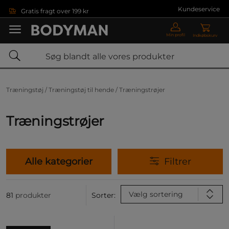
Gå direkte til hovedindholdet
Kundeservice
Gratis fragt over 199 kr
Min profil
Indkøbskurv
Træningstøj /
Træningstøj til hende /
Træningstrøjer
Træningstrøjer
Alle kategorier
Filtrer
Vælg sortering
81
produkter
Sorter: