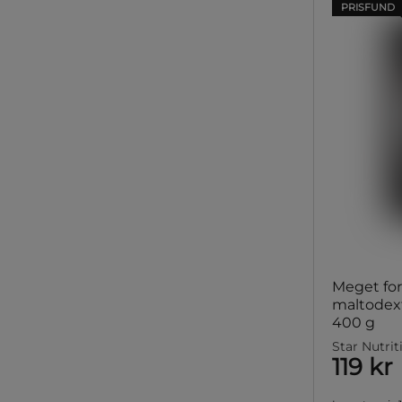
PRISFUND
Meget for
maltodext
400 g
Star Nutrit
119 kr