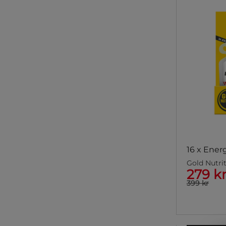
16 x Ener
Gold Nutri
279 k
399 kr