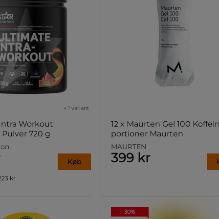
+ 1 variant
Intra Workout
12 x Maurten Gel 100 Koffein
 Pulver 720 g
portioner Maurten
ion
MAURTEN
399 kr
Køb
223 kr
30%