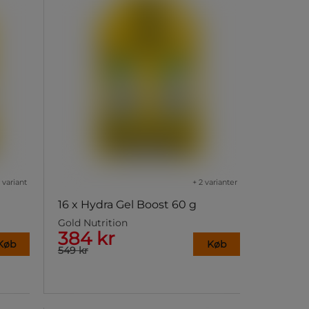
1 variant
+ 2 varianter
16 x Hydra Gel Boost 60 g
Gold Nutrition
384 kr
Køb
Køb
549 kr