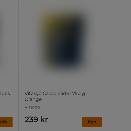
rapes
Vitargo Carboloader 750 g
Orange
Vitargo
239 kr
Køb
Køb