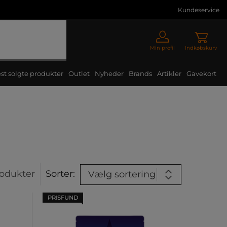
Kundeservice
Min profil
Indkøbskurv
st solgte produkter
Outlet
Nyheder
Brands
Artikler
Gavekort
odukter
Sorter:
Vælg sortering
PRISFUND