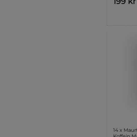
199 kr
14 x Maur
Koffein M