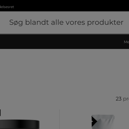
delsesret
Me
23
pr