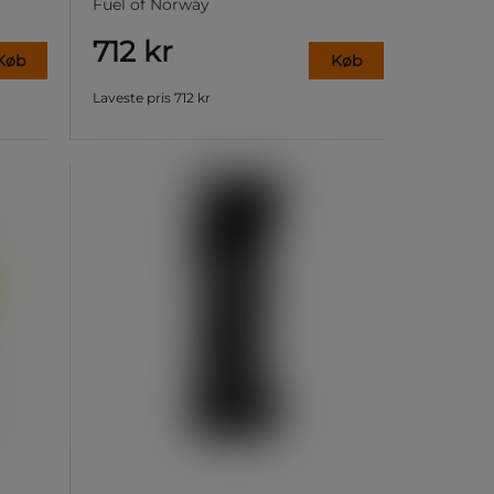
Fuel of Norway
712 kr
Køb
Køb
Laveste pris
712 kr