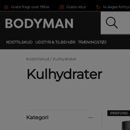
Gå direkte til hovedindholdet
Gratis fragt over 199 kr
Gratis retur
14 dages fortry
KOSTTILSKUD
UDSTYR & TILBEHØR
TRÆNINGSTØJ
Kosttilskud /
Kulhydrater
Kulhydrater
PRISFUND
Kategori
Kategori