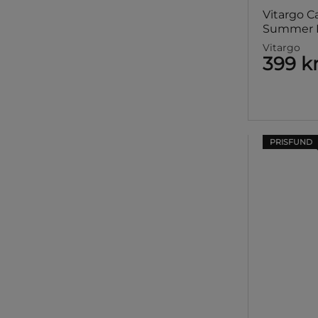
Vitargo C
Summer F
Vitargo
399 k
PRISFUND