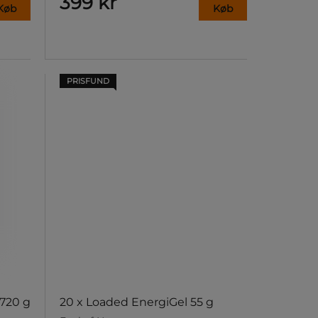
399 kr
Køb
Køb
PRISFUND
 720 g
20 x Loaded EnergiGel 55 g