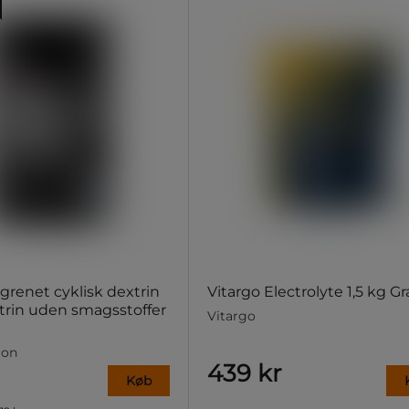
grenet cyklisk dextrin
Vitargo Electrolyte 1,5 kg G
rin uden smagsstoffer
Vitargo
ion
439 kr
Køb