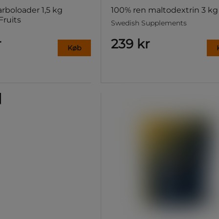
arboloader 1,5 kg
100% ren maltodextrin 3 kg
ruits
Swedish Supplements
r
239 kr
Køb