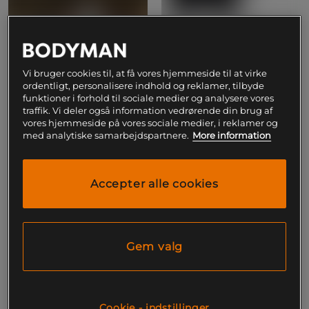
Vi bruger cookies til, at få vores hjemmeside til at virke
Boxershorts 5 pack Sort
Cotton Stretch Boxer 3‑pak
ordentligt, personalisere indhold og reklamer, tilbyde
Multipack
Frank Dandy
funktioner i forhold til sociale medier og analysere vores
Björn Borg
traffik. Vi deler også information vedrørende din brug af
549 kr
349 kr
vores hjemmeside på vores sociale medier, i reklamer og
Køb
Køb
med analytiske samarbejdspartnere.
More information
Accepter alle cookies
Gem valg
Cookie - indstillinger