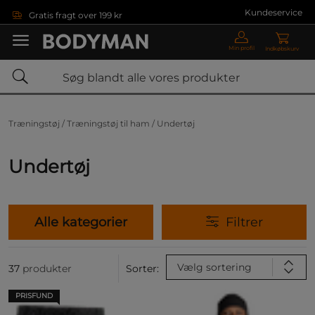
Gå direkte til hovedindholdet
Kundeservice
Gratis fragt over 199 kr
Min profil
Indkøbskurv
Træningstøj /
Træningstøj til ham /
Undertøj
Undertøj
Alle kategorier
Filtrer
Vælg sortering
37
produkter
Sorter:
PRISFUND