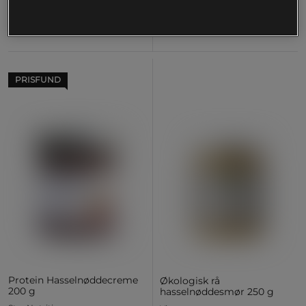
69 kr
39 kr
Køb
Køb
PRISFUND
Protein Hasselnøddecreme
Økologisk rå
200 g
hasselnøddesmør 250 g