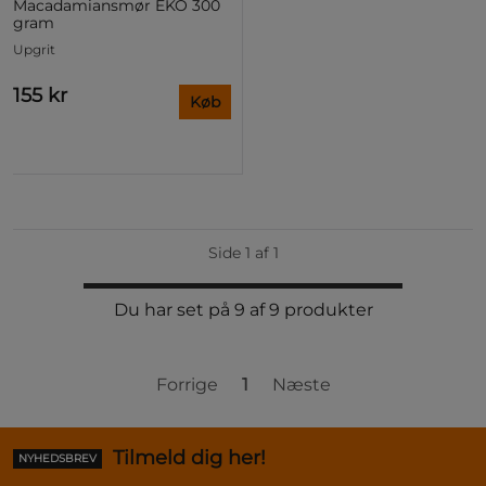
Macadamiansmør EKO 300
gram
Upgrit
155 kr
Køb
Side 1 af 1
Du har set på 9 af 9 produkter
Forrige
1
Næste
Tilmeld dig her!
NYHEDSBREV