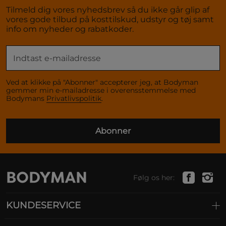
Tilmeld dig vores nyhedsbrev så du ikke går glip af
vores gode tilbud på kosttilskud, udstyr og tøj samt
info om nyheder og rabatkoder.
Ved at klikke på "Abonner" accepterer jeg, at Bodyman
gemmer min e-mailadresse i overensstemmelse med
Bodymans
Privatlivspolitik
.
Abonner
Følg os her:
KUNDESERVICE