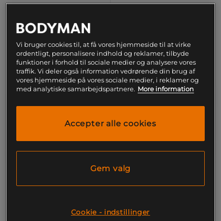
Laveste pris
63 kr
Vi bruger cookies til, at få vores hjemmeside til at virke
ordentligt, personalisere indhold og reklamer, tilbyde
funktioner i forhold til sociale medier og analysere vores
traffik. Vi deler også information vedrørende din brug af
vores hjemmeside på vores sociale medier, i reklamer og
med analytiske samarbejdspartnere.
More information
Accepter alle cookies
Gem valg
+ 1 variant
+ 2 varianter
Valleprotein pålæg 250 g
Proteinella, 200 g
Weider
Healthyco
Cookie - indstillinger