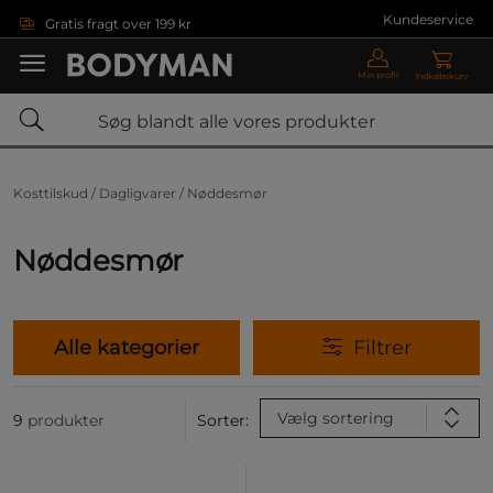
Gå direkte til hovedindholdet
Kundeservice
Gratis fragt over 199 kr
Min profil
Indkøbskurv
Kosttilskud /
Dagligvarer /
Nøddesmør
Nøddesmør
Alle kategorier
Filtrer
Vælg sortering
9
produkter
Sorter: