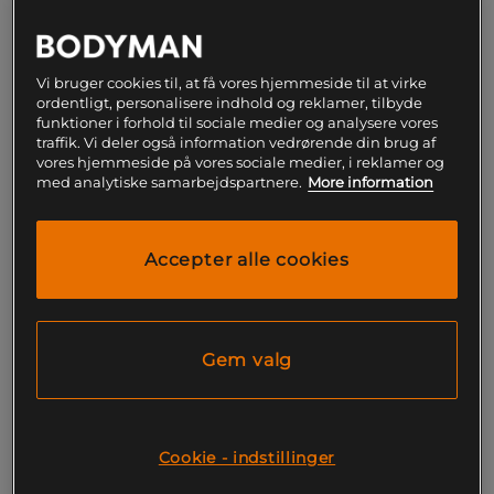
459 kr
Begrænset antal på lager
Ord.pris
459 kr
Vi bruger cookies til, at få vores hjemmeside til at virke
S
ordentligt, personalisere indhold og reklamer, tilbyde
funktioner i forhold til sociale medier og analysere vores
traffik. Vi deler også information vedrørende din brug af
vores hjemmeside på vores sociale medier, i reklamer og
Føj til indkøbskurven
med analytiske samarbejdspartnere.
More information
Gratis fragt over 199
Gratis
14 dages
kr
retur
fortrydelsesret
Accepter alle cookies
SKU #121156997R | EAN
7332576206252
Træn bekvemt og sikkert med Legacy Mesh Pants
Gem valg
fra Better Bodies.
Læs mere
Cookie - indstillinger
Information