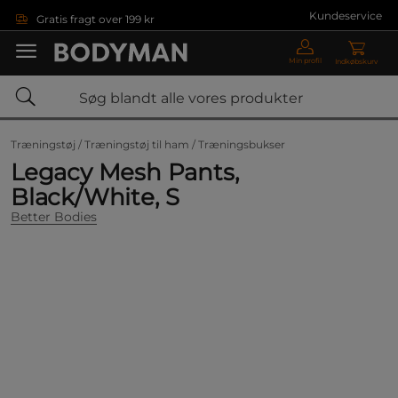
Gå direkte til hovedindholdet
Kundeservice
Gratis fragt over 199 kr
Min profil
Indkøbskurv
Træningstøj /
Træningstøj til ham /
Træningsbukser
Legacy Mesh Pants,
Black/White, S
Better Bodies