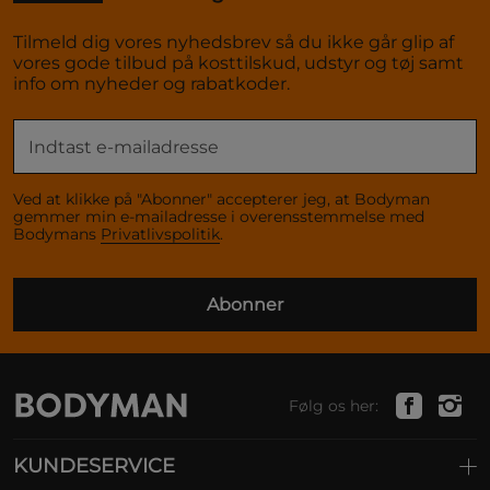
Tilmeld dig vores nyhedsbrev så du ikke går glip af
vores gode tilbud på kosttilskud, udstyr og tøj samt
info om nyheder og rabatkoder.
Ved at klikke på "Abonner" accepterer jeg, at Bodyman
gemmer min e-mailadresse i overensstemmelse med
Bodymans
Privatlivspolitik
.
Abonner
Følg os her:
KUNDESERVICE