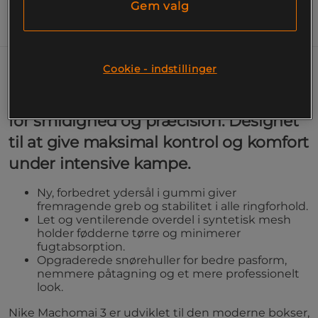
Gem valg
Information
Cookie - indstillinger
Bli hurtigere i ringen med Nike
Machomai 3 – den ultimative boksesko
for smidighed og præcision. Designet
til at give maksimal kontrol og komfort
under intensive kampe.
Ny, forbedret ydersål i gummi giver
fremragende greb og stabilitet i alle ringforhold.
Let og ventilerende overdel i syntetisk mesh
holder fødderne tørre og minimerer
fugtabsorption.
Opgraderede snørehuller for bedre pasform,
nemmere påtagning og et mere professionelt
look.
Nike Machomai 3 er udviklet til den moderne bokser,