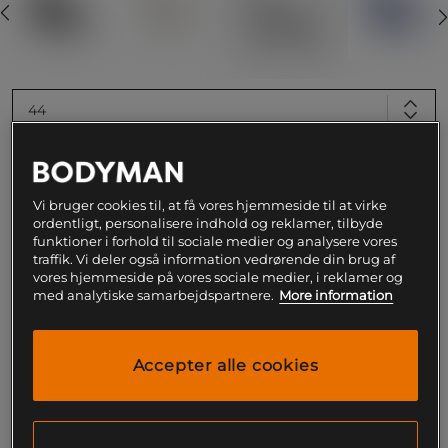
44
Føj til indkøbskurven
Vi bruger cookies til, at få vores hjemmeside til at virke
ordentligt, personalisere indhold og reklamer, tilbyde
Gratis fragt over 199
Gratis
14 dages
funktioner i forhold til sociale medier og analysere vores
kr
retur
fortrydelsesret
traffik. Vi deler også information vedrørende din brug af
vores hjemmeside på vores sociale medier, i reklamer og
med analytiske samarbejdspartnere.
More information
SKU #HF7333-101R | EAN
197860509757
Dominerer ringen med hurtighed og kontrol – Nike
Machomai 3 er designet til boksere, der ønsker at
Accepter alle cookies
tage deres præstation til næste niveau.
Læs mere