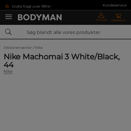
Gå direkte til hovedindholdet
Kundeservice
Gratis fragt over 199 kr
Min profil
Indkøbskurv
AlleVaremærker /
Nike
Nike Machomai 3 White/Black,
44
Nike