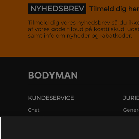
NYHEDSBREV
Tilmeld dig her
Tilmeld dig vores nyhedsbrev så du ikke
af vores gode tilbud på kosttilskud, udst
samt info om nyheder og rabatkoder.
KUNDESERVICE
JURI
Chat
Genere
Kontakt
Betali
Kontroller bestilling
Datab
Fortryd køb
Medle