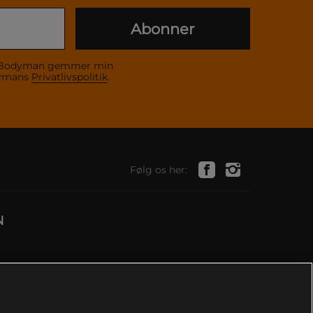
Abonner
 at Bodyman gemmer min
dymans
Privatlivspolitik
.
Følg os her:
N