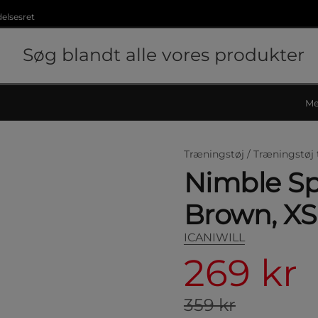
delsesret
Me
Træningstøj /
Træningstøj 
Nimble Sp
Brown, XS
ICANIWILL
269 kr
359 kr