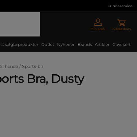
Kundeservice
Min profil
Indkøbskurv
st solgte produkter
Outlet
Nyheder
Brands
Artikler
Gavekort
til hende /
Sports-bh
orts Bra, Dusty