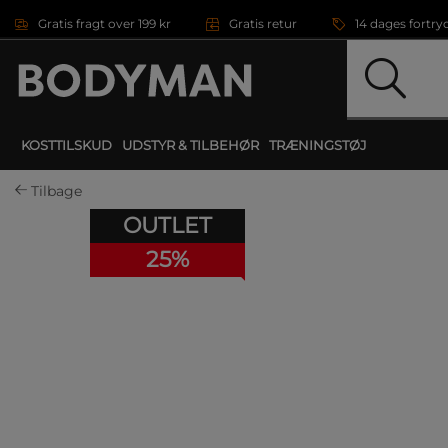
Gå direkte til hovedindholdet
Gratis fragt over 199 kr
Gratis retur
14 dages fortry
KOSTTILSKUD
UDSTYR & TILBEHØR
TRÆNINGSTØJ
Tilbage
OUTLET
25%