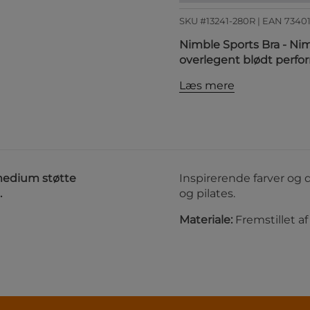
SKU #13241-280R | EAN
7340
Nimble Sports Bra - N
overlegent blødt perfo
Læs mere
medium støtte
Inspirerende farver og d
.
og pilates.
Materiale:
Fremstillet a