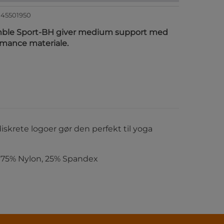
145501950
imble Sport-BH giver medium support med
rmance materiale.
iskrete logoer gør den perfekt til yoga
f 75% Nylon, 25% Spandex