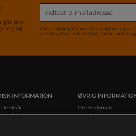
!
 går glip
yr og tøj
Ved at klikke på "Abonner" accepterer jeg,
e-mailadresse i overensstemmelse med Bo
DISK INFORMATION
ØVRIG INFORMATIO
lle vilkår
Om Bodyman
ngsvilkår
Gavekort
eskyttelsesinformation
Rabatkoder
msvilkår kundeklub
Sitemap