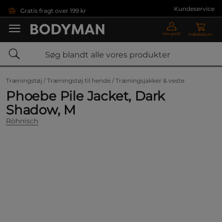
Gå direkte til hovedindholdet
Kundeservice
Gratis fragt over 199 kr
Min profil
Indkøbskurv
Træningstøj /
Træningstøj til hende /
Træningsjakker & veste
Phoebe Pile Jacket, Dark
Shadow, M
Röhnisch