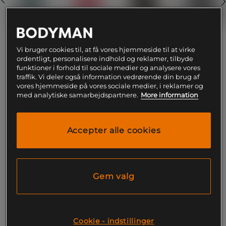
M
Ikke på lager
Vi bruger cookies til, at få vores hjemmeside til at virke
ordentligt, personalisere indhold og reklamer, tilbyde
funktioner i forhold til sociale medier og analysere vores
traffik. Vi deler også information vedrørende din brug af
Få notifikation via e-mail
vores hjemmeside på vores sociale medier, i reklamer og
med analytiske samarbejdspartnere.
More information
Dette produkt er desværre ikke på lager. Få
!
besked når det kommer på lager igen.
Accepter alle cookies
SKU #111089S243R | EAN
7314840417502
Phoebe Pile Jacket – Smart og behagelig jakke fra
Gem valg
Röhnisch i varmende pile.
Læs mere
Cookie - indstillinger