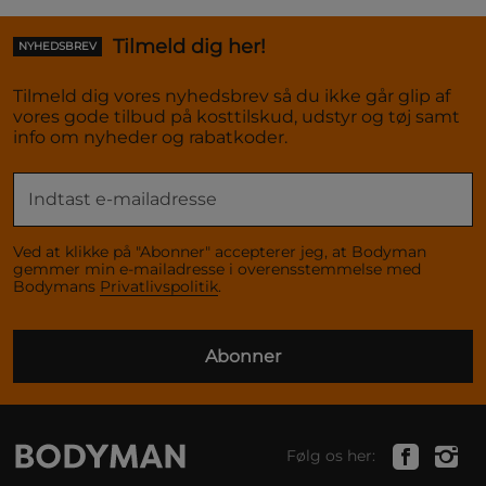
Tilmeld dig her!
NYHEDSBREV
Tilmeld dig vores nyhedsbrev så du ikke går glip af
vores gode tilbud på kosttilskud, udstyr og tøj samt
info om nyheder og rabatkoder.
Ved at klikke på "Abonner" accepterer jeg, at Bodyman
gemmer min e-mailadresse i overensstemmelse med
Bodymans
Privatlivspolitik
.
Abonner
Følg os her: