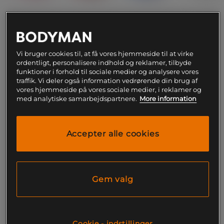
M
Vi bruger cookies til, at få vores hjemmeside til at virke
ordentligt, personalisere indhold og reklamer, tilbyde
Føj til indkøbskurven
funktioner i forhold til sociale medier og analysere vores
traffik. Vi deler også information vedrørende din brug af
vores hjemmeside på vores sociale medier, i reklamer og
Gratis fragt over 199
Gratis
14 dages
med analytiske samarbejdspartnere.
More information
kr
retur
fortrydelsesret
SKU #S16-NGR | EAN
851768005390
Accepter alle cookies
SISU NextGen Aero - Tandskydd er fremstillet af et
moderne højteknologisk materiale i et unikt design,
som giver tandskyddet dets vindende egenskaber.
Med SISU får du alt, hvad du nogensinde har ønsket
Gem valg
af et tandskydd.
Læs mere
Cookie - indstillinger