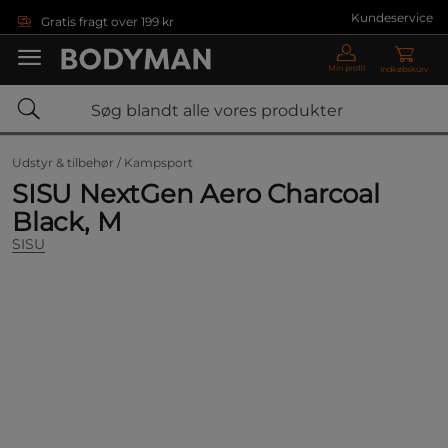
Gå direkte til hovedindholdet
Kundeservice
Gratis fragt over 199 kr
Min profil
Indkøbskurv
Udstyr & tilbehør /
Kampsport
SISU NextGen Aero Charcoal
Black, M
SISU