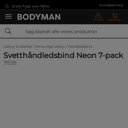
Gå direkte til hovedindholdet
Kundeservice
Gratis fragt over 199 kr
Min profil
Indkøbskurv
Udstyr & tilbehør /
Personligt udstyr /
Håndledsbind
Svetthåndledsbind Neon 7-pack
Velites