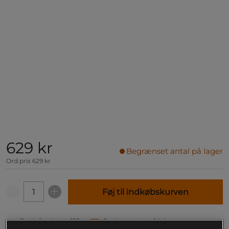
629 kr
Begrænset antal på lager
Ord.pris
629 kr
Føj til indkøbskurven
Gratis fragt over 199
Gratis
14 dages
kr
retur
fortrydelsesret