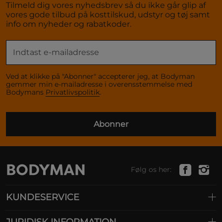
Tilmeld dig vores nyhedsbrev så du ikke går glip af
vores gode tilbud på kosttilskud, udstyr og tøj samt
info om nyheder og rabatkoder.
Ved at klikke på "Abonner" accepterer jeg, at Bodyman
gemmer min e-mailadresse i overensstemmelse med
Bodymans
Privatlivspolitik
.
Abonner
Følg os her:
KUNDESERVICE
JURIDISK INFORMATION