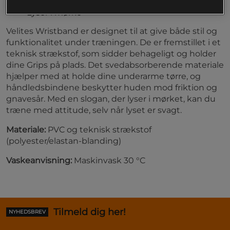
Svedabsorberende materiale
Lyser i mørke
Velites Wristband er designet til at give både stil og
funktionalitet under træningen. De er fremstillet i et
teknisk strækstof, som sidder behageligt og holder
dine Grips på plads. Det svedabsorberende materiale
hjælper med at holde dine underarme tørre, og
håndledsbindene beskytter huden mod friktion og
gnavesår. Med en slogan, der lyser i mørket, kan du
træne med attitude, selv når lyset er svagt.
Materiale:
PVC og teknisk strækstof
(polyester/elastan-blanding)
Vaskeanvisning:
Maskinvask 30 °C
Tilmeld dig her!
NYHEDSBREV