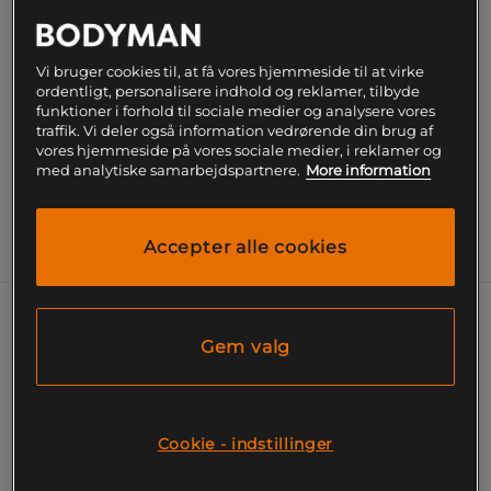
SKU #1116-08
| EAN
8436614410669
Vi bruger cookies til, at få vores hjemmeside til at virke
Få en farverig træningsoplevelse med Velites
ordentligt, personalisere indhold og reklamer, tilbyde
funktioner i forhold til sociale medier og analysere vores
Wristband, fremragende til at holde dine håndled
traffik. Vi deler også information vedrørende din brug af
beskyttede og tørre.
vores hjemmeside på vores sociale medier, i reklamer og
med analytiske samarbejdspartnere.
More information
Læs mere
Accepter alle cookies
Information
Med syv par kan du matche dine
Gem valg
håndledsbind med hver træningsdag,
samtidig med at du får en behagelig og
strækbar pasform.
Cookie - indstillinger
Syv par til prisen af fem
Strækbar og behagelig pasform