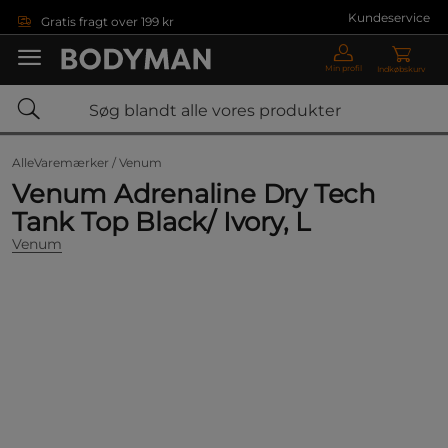
Gå direkte til hovedindholdet
Kundeservice
Gratis fragt over 199 kr
Min profil
Indkøbskurv
AlleVaremærker /
Venum
Venum Adrenaline Dry Tech
Tank Top Black/ Ivory, L
Venum