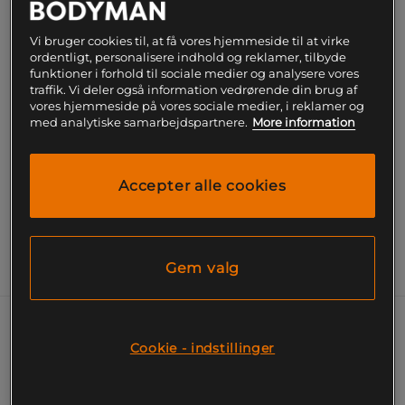
Få notifikation via e-mail
Vi bruger cookies til, at få vores hjemmeside til at virke
ordentligt, personalisere indhold og reklamer, tilbyde
Dette produkt er desværre ikke på lager. Få
!
besked når det kommer på lager igen.
funktioner i forhold til sociale medier og analysere vores
traffik. Vi deler også information vedrørende din brug af
vores hjemmeside på vores sociale medier, i reklamer og
med analytiske samarbejdspartnere.
More information
SKU #VENUM-05186-108R | EAN
3611442048054
Træningstop med fugtafledende teknologi til
intensivt træningspas.
Accepter alle cookies
Læs mere
Gem valg
Information
Venum Adrenaline Dry-Tech Tank Top holder
Cookie - indstillinger
kroppen sval og tør under hård træning.
Racerback-designet giver fuld
bevægelsesfrihed og en flatterende pasform.