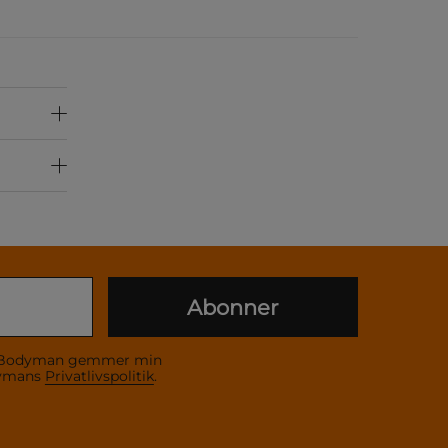
Abonner
 at Bodyman gemmer min
dymans
Privatlivspolitik
.