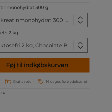
eatinmonohydrat 300 g
1x ELIT 100% ren kreatinmonohydrat 300 g, Natural
efri 2 kg
1x ELIT Gainer Laktosefri 2 kg, Chocolate Brownie
Føj til indkøbskurven
r
Gratis retur
14 dages fortrydelsesret
NER