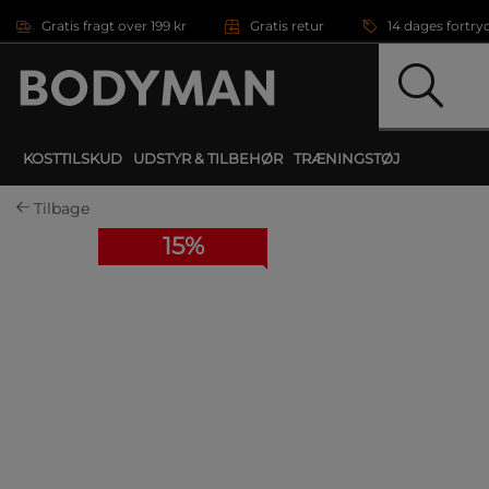
Gå direkte til hovedindholdet
Gratis fragt over 199 kr
Gratis retur
14 dages fortry
KOSTTILSKUD
UDSTYR & TILBEHØR
TRÆNINGSTØJ
Tilbage
15%