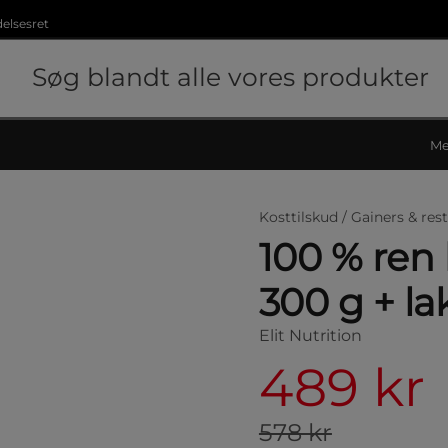
delsesret
Me
Kosttilskud /
Gainers & rest
100 % ren
300 g + la
Elit Nutrition
489 kr
578 kr