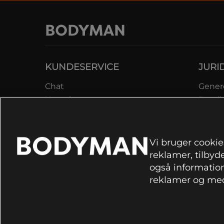
KUNDESERVICE
JURI
Chat
Genere
Kontakt
Betali
Kontroller bestilling
Datab
Fortryd køb
Medle
Reklamer
Lever
Vi bruger cookies
FAQ
Prisga
reklamer, tilbyde
Inform
også information
rekla
reklamer og med
Cookie