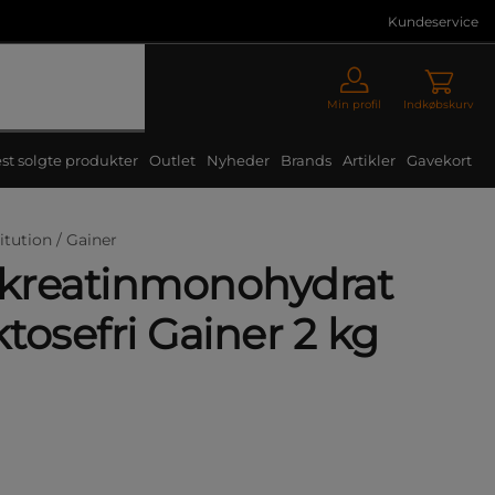
Kundeservice
Min profil
Indkøbskurv
st solgte produkter
Outlet
Nyheder
Brands
Artikler
Gavekort
itution /
Gainer
 kreatinmonohydrat
ktosefri Gainer 2 kg