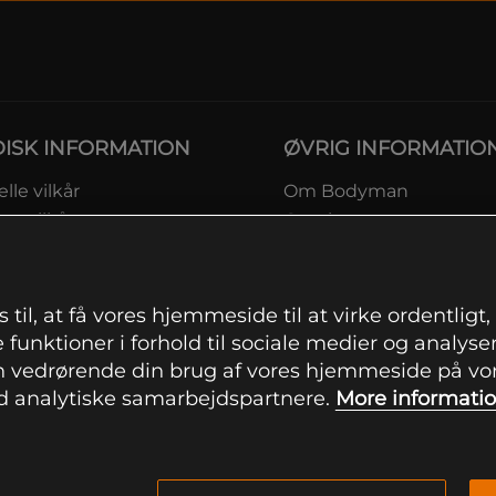
DISK INFORMATION
ØVRIG INFORMATIO
lle vilkår
Om Bodyman
ngsvilkår
Gavekort
eskyttelsesinformation
Rabatkoder
msvilkår kundeklub
Sitemap
ingsinformation
 til, at få vores hjemmeside til at virke ordentligt
ranti
 funktioner i forhold til sociale medier og analysere
ation om fortrydelsesret og
 vedrørende din brug af vores hjemmeside på vore
mationer
 analytiske samarbejdspartnere.
More informati
indstillinger