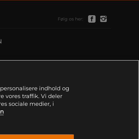
Følg os her:
N
, personalisere indhold og
 vores traffik. Vi deler
s sociale medier, i
on