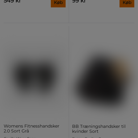
549 kr
99 kr
Køb
Køb
Womens Fitnesshandsker
BB Træningshandsker til
2.0 Sort Grå
kvinder Sort