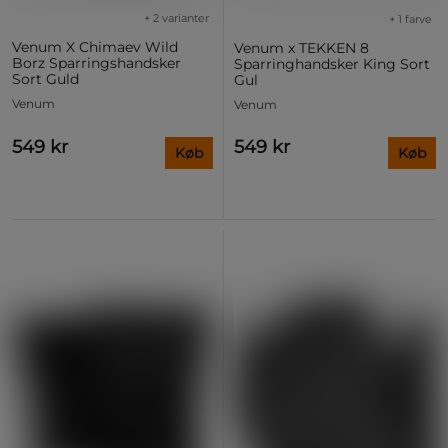
+ 2 varianter
+ 1 farve
Venum X Chimaev Wild
Venum x TEKKEN 8
Borz Sparringshandsker
Sparringhandsker King Sort
Sort Guld
Gul
Venum
Venum
549 kr
549 kr
Køb
Køb