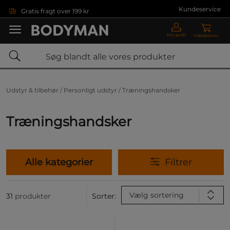
Gå direkte til hovedindholdet
Kundeservice
Gratis fragt over 199 kr
Min profil
Indkøbskurv
Udstyr & tilbehør /
Personligt udstyr /
Træningshandsker
Træningshandsker
Alle kategorier
Filtrer
Vælg sortering
31
produkter
Sorter: