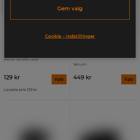
Gem valg
Cookie - indstillinger
+ 1 farve
Basic Gym Glove, black
Serpenti Sparringshandsker
Khaki Bronze Ivory
Better Bodies Gear
Venum
129 kr
449 kr
Køb
Køb
Laveste pris
129 kr