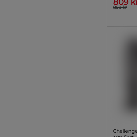
809 k
899 kr
Challeng