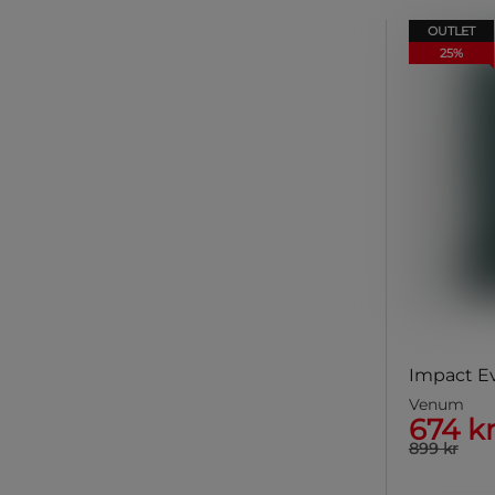
OUTLET
25%
Impact E
Venum
674 k
899 kr