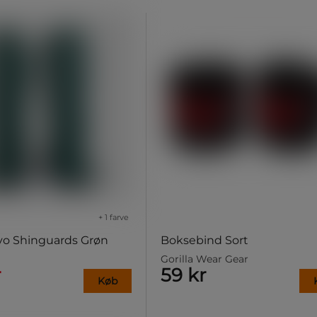
+ 1 farve
vo Shinguards Grøn
Boksebind Sort
Gorilla Wear Gear
r
59 kr
Køb