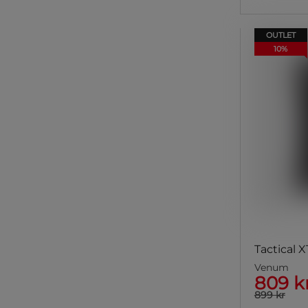
OUTLET
10%
Tactical 
Venum
809 k
899 kr