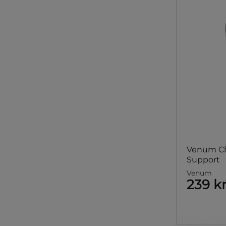
Venum Ch
Support
Venum
239 k