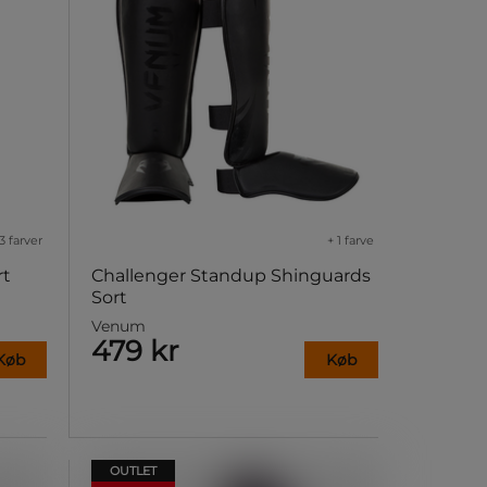
3 farver
+ 1 farve
rt
Challenger Standup Shinguards
Sort
Venum
479 kr
Køb
Køb
OUTLET