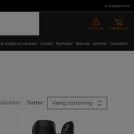
Kundeservice
Min profil
Indkøbskurv
st solgte produkter
Outlet
Nyheder
Brands
Artikler
Gavekort
odukter
Sorter:
Vælg sortering