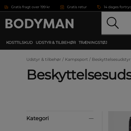
Gå direkte til hovedindholdet
Gratis fragt over 199 kr
Gratis retur
14 dages fortry
KOSTTILSKUD
UDSTYR & TILBEHØR
TRÆNINGSTØJ
Udstyr & tilbehør /
Kampsport /
Beskyttelsesudstyr
Beskyttelsesuds
Kategori
Kategori