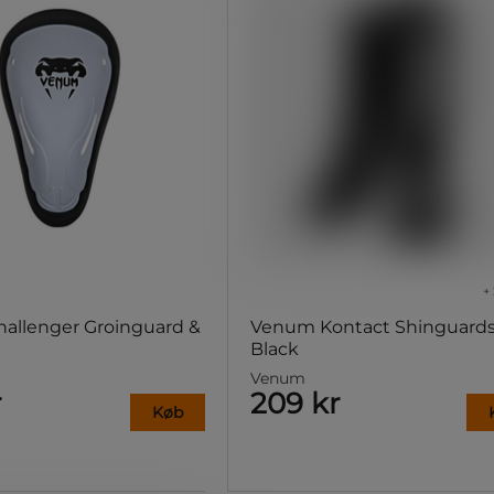
+ 
allenger Groinguard &
Venum Kontact Shinguard
Black
Venum
r
209 kr
Køb