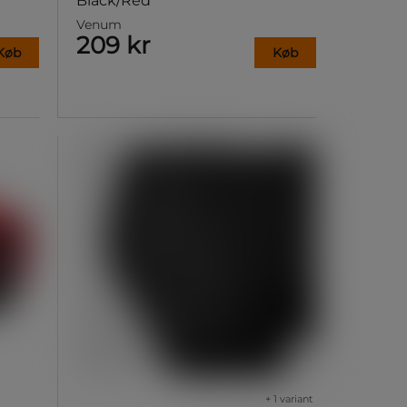
Black/Red
Venum
209 kr
Køb
Køb
+ 1 variant