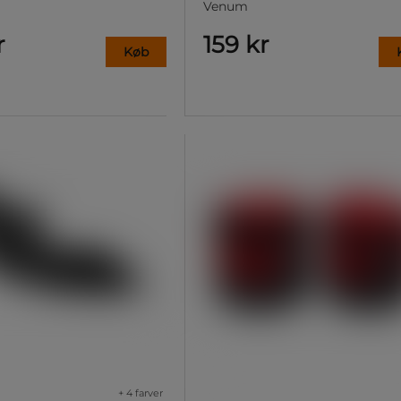
Venum
r
159 kr
Køb
+ 4 farver