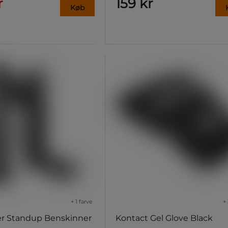
r
159 kr
Køb
+ 1 farve
+ 
er Standup Benskinner
Kontact Gel Glove Black