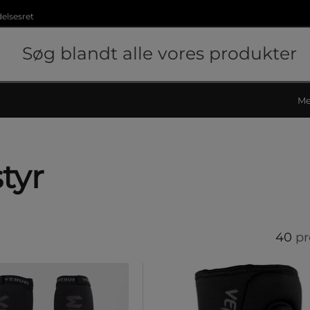
delsesret
Me
tyr
40
pr