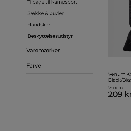
Tilbage til Kampsport
Sække & puder
Handsker
Beskyttelsesudstyr
Varemærker
Varemærker
Farve
Farve
Venum Ko
Black/Bla
Venum
209 k