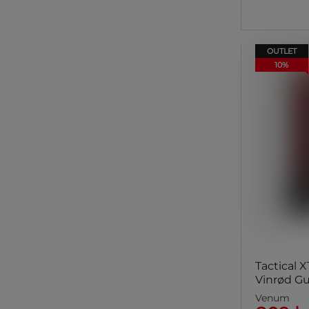
OUTLET
10%
Tactical 
Vinrød Gu
Venum