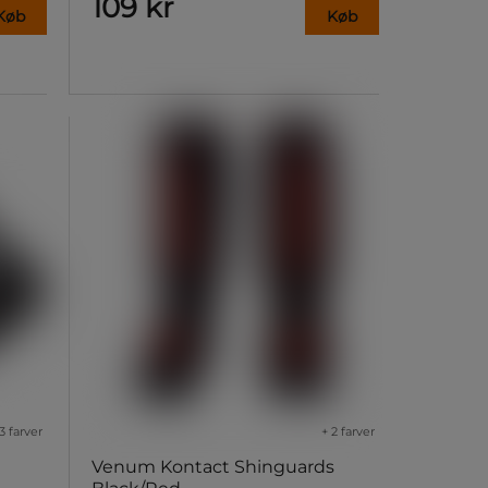
109 kr
Køb
Køb
3 farver
+ 2 farver
Venum Kontact Shinguards