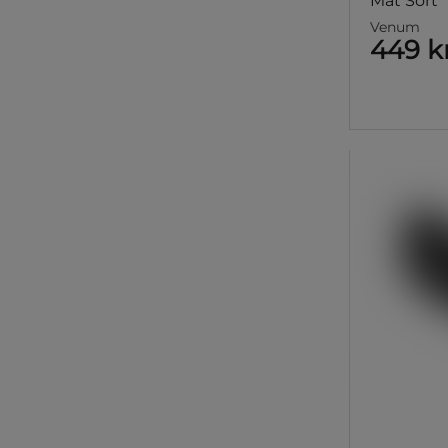
Mat Sort
Venum
449 k