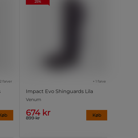
25%
2 farver
+ 1 farve
s
Impact Evo Shinguards Lila
Venum
674 kr
Køb
Køb
899 kr