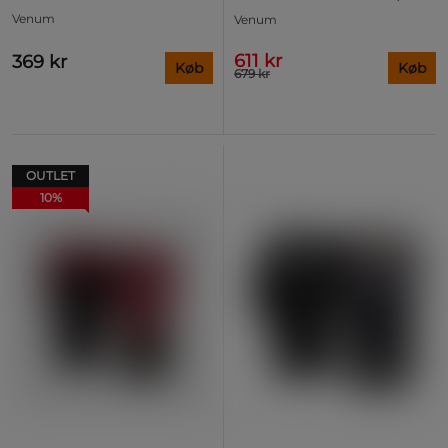
Venum
Venum
611 kr
369 kr
Køb
Køb
679 kr
OUTLET
10%