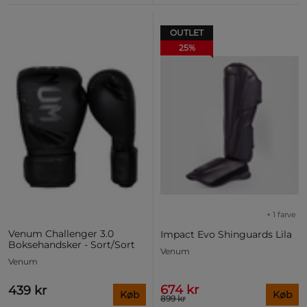
OUTLET
25%
+ 1 farve
Venum Challenger 3.0
Impact Evo Shinguards Lila
Boksehandsker - Sort/Sort
Venum
Venum
674 kr
439 kr
Køb
Køb
899 kr