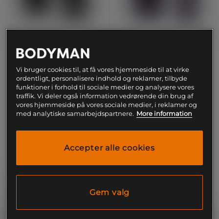
+ 2 farver
Venum Reverso
Impact Evo Boksehandsker
Boksehandsker Sort
Lilla
Vi bruger cookies til, at få vores hjemmeside til at virke
ordentligt, personalisere indhold og reklamer, tilbyde
Venum
Venum
funktioner i forhold til sociale medier og analysere vores
traffik. Vi deler også information vedrørende din brug af
1.007 kr
614 kr
Køb
Køb
vores hjemmeside på vores sociale medier, i reklamer og
1.119 kr
819 kr
med analytiske samarbejdspartnere.
More information
Accepter alle cookies
Gem valg