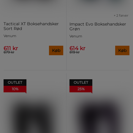
+ 2 farver
Tactical XT Boksehandsker
Impact Evo Boksehandsker
Sort Rød
Grøn
Venum
Venum
611 kr
614 kr
Køb
Køb
679 kr
819 kr
OUTLET
OUTLET
10%
25%