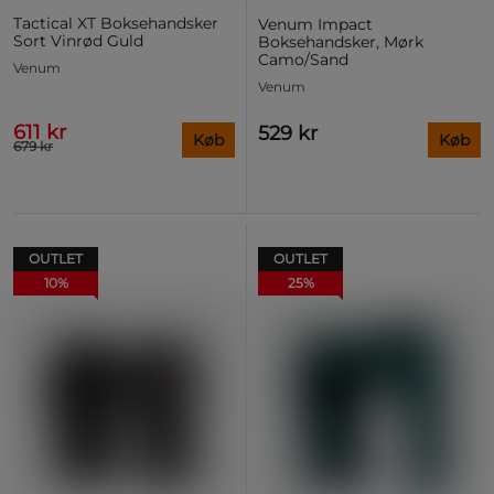
Tactical XT Boksehandsker
Venum Impact
Sort Vinrød Guld
Boksehandsker, Mørk
Camo/Sand
Venum
Venum
611 kr
529 kr
Køb
Køb
679 kr
OUTLET
OUTLET
10%
25%