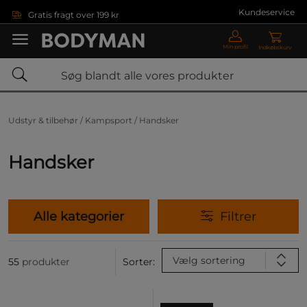
Gå direkte til hovedindholdet
Kundeservice
Gratis fragt over 199 kr
Min profil
Indkøbskurv
Udstyr & tilbehør /
Kampsport /
Handsker
Handsker
Alle kategorier
Filtrer
Vælg sortering
55
produkter
Sorter: