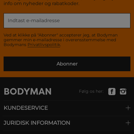
info om nyheder og rabatkoder.
Ved at klikke på "Abonner" accepterer jeg, at Bodyman
gemmer min e-mailadresse i overensstemmelse med
Bodymans
Privatlivspolitik
.
Abonner
Følg os her:
KUNDESERVICE
JURIDISK INFORMATION