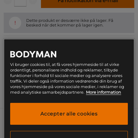
Få notifikation via e-mail
Dette produkt er desværre ikke på lager. Få
!
besked når det kommer på lager igen.
SKU #FP888-13-1DKR | EAN
5707577129022
PWO Shot er et kosttilskud fra Nutramino i form af en
færdigblandet, koncentreret PWO, der er let at tage
Vi bruger cookies til, at få vores hjemmeside til at virke
med i tasken eller lommen. Slip for at fedte med pulver
ordentligt, personalisere indhold og reklamer, tilbyde
og shakers, og tag i stedet en PWO shot.
funktioner i forhold til sociale medier og analysere vores
Læs mere
traffik. Vi deler også information vedrørende din brug af
vores hjemmeside på vores sociale medier, i reklamer og
med analytiske samarbejdspartnere.
More information
Information
Næringsværdi og ingredienser
Accepter alle cookies
Der er mange PWO'er at vælge imellem. De fleste i 
form af pulver, der skal blandes med vand i en 
shaker. Hvis du vil undgå alt klistrende med dette og 