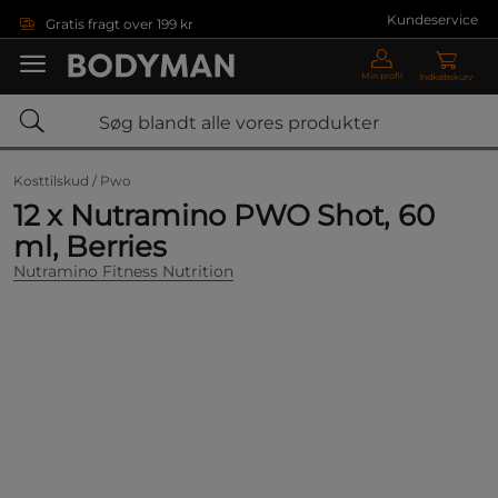
Gå direkte til hovedindholdet
Kundeservice
Gratis fragt over 199 kr
Min profil
Indkøbskurv
Kosttilskud /
Pwo
12 x Nutramino PWO Shot, 60
ml, Berries
Nutramino Fitness Nutrition