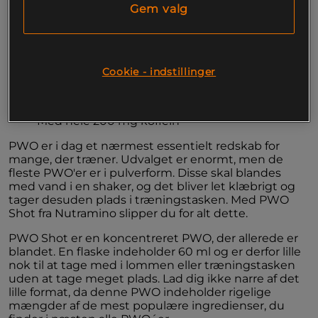
i stedet vil tage en koncentreret PWO, der allerede 
Gem valg
er blandet, skal du vælge PWO Shot. En portion på 
60 ml giver hele 200 mg koffein i kombination med 
beta-alanin, L-Aarginin og vitamin B6. 
Cookie - indstillinger
Koncentreret, færdigblandet PWO
Kun 60 ml og let at tage med i tasken eller 
lommen
Med hele 200 mg koffein 
PWO er i dag et nærmest essentielt redskab for 
mange, der træner. Udvalget er enormt, men de 
fleste PWO'er er i pulverform. Disse skal blandes 
med vand i en shaker, og det bliver let klæbrigt og 
tager desuden plads i træningstasken. Med PWO 
Shot fra Nutramino slipper du for alt dette.
PWO Shot er en koncentreret PWO, der allerede er 
blandet. En flaske indeholder 60 ml og er derfor lille 
nok til at tage med i lommen eller træningstasken 
uden at tage meget plads. Lad dig ikke narre af det 
lille format, da denne PWO indeholder rigelige 
mængder af de mest populære ingredienser, du 