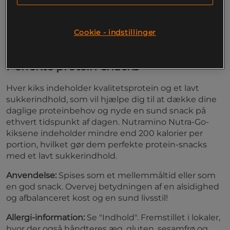
perfekt at tage med sig.
Uimodståeligt gode smage
Cookie - indstillinger
Mindre end 200 kcal per portion
lavt sukkerindhold
Perfekte protein-snacks
Hver kiks indeholder kvalitetsprotein og et lavt
sukkerindhold, som vil hjælpe dig til at dække dine
daglige proteinbehov og nyde en sund snack på
ethvert tidspunkt af dagen. Nutramino Nutra-Go-
kiksene indeholder mindre end 200 kalorier per
portion, hvilket gør dem perfekte protein-snacks
med et lavt sukkerindhold.
Anvendelse:
Spises som et mellemmåltid eller som
en god snack. Overvej betydningen af en alsidighed
og afbalanceret kost og en sund livsstil!
Allergi-information:
Se "Indhold". Fremstillet i lokaler,
hvor der også håndteres æg, gluten, sesamfrø og