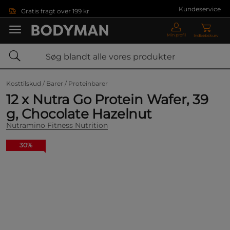
Gå direkte til hovedindholdet
Kundeservice
Gratis fragt over 199 kr
Min profil
Indkøbskurv
Kosttilskud /
Barer /
Proteinbarer
12 x Nutra Go Protein Wafer, 39
g, Chocolate Hazelnut
Nutramino Fitness Nutrition
30%