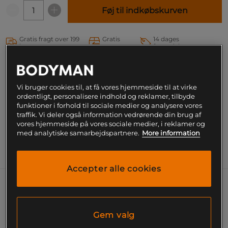
Føj til indkøbskurven
Gratis fragt over 199
Gratis
14 dages
kr
retur
fortrydelsesret
SKU #FP888-092-5R | EAN
5707577121446
Vi bruger cookies til, at få vores hjemmeside til at virke
Nutramino Go Protein Wafer leverer både på smag,
ordentligt, personalisere indhold og reklamer, tilbyde
konsistens og makroner. Nutramino-kiksen fås i tre
funktioner i forhold til sociale medier og analysere vores
lækre varianter: hasselnød, vanilje og kokos.
traffik. Vi deler også information vedrørende din brug af
Læs mere
vores hjemmeside på vores sociale medier, i reklamer og
med analytiske samarbejdspartnere.
More information
Information
Næringsværdi og ingredienser
Accepter alle cookies
Lavt sukkerindhold!
Nutramino Go Protein Wafer er en proteinkiks med
Gem valg
et lavt sukkerindhold, som er dejligt sprød og