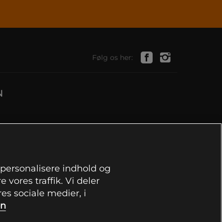
Følg os her:
N
, personalisere indhold og
 vores traffik. Vi deler
s sociale medier, i
on