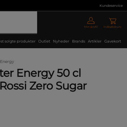
Kundeservice
Min profil
Indkøbskurv
st solgte produkter
Outlet
Nyheder
Brands
Artikler
Gavekort
 Energy
ter Energy 50 cl
 Rossi Zero Sugar