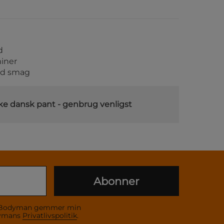
d
iner
od smag
ke dansk pant - genbrug venligst
Abonner
 at Bodyman gemmer min
dymans
Privatlivspolitik
.