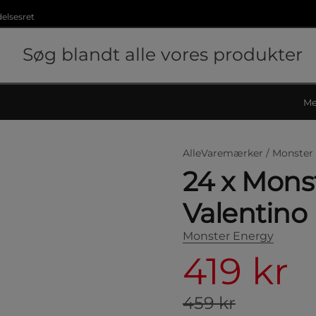
delsesret
Me
AlleVaremærker /
Monster
24 x Mons
Valentino
Monster Energy
419 kr
459 kr