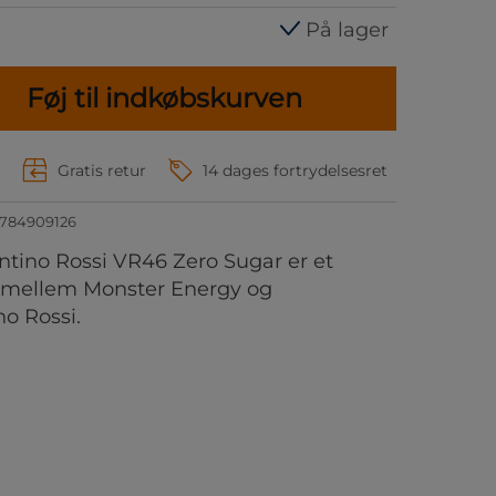
På lager
Føj til indkøbskurven
r
Gratis retur
14 dages fortrydelsesret
784909126
tino Rossi VR46 Zero Sugar er et
e mellem Monster Energy og
no Rossi.