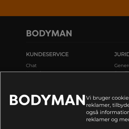
KUNDESERVICE
JURI
Chat
Genere
Kontakt
Betali
Kontroller bestilling
Datab
Fortryd køb
Medle
Reklamer
Lever
Vi bruger cookies
FAQ
Prisga
reklamer, tilbyde
Inform
også information
rekla
reklamer og med
Cookie