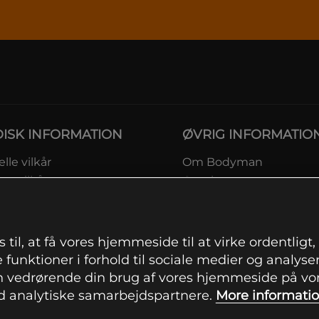
DISK INFORMATION
ØVRIG INFORMATIO
lle vilkår
Om Bodyman
ngsvilkår
Gavekort
eskyttelsesinformation
Rabatkoder
msvilkår kundeklub
Sitemap
ingsinformation
 til, at få vores hjemmeside til at virke ordentligt
ranti
 funktioner i forhold til sociale medier og analysere
ation om fortrydelsesret og
 vedrørende din brug af vores hjemmeside på vore
mationer
 analytiske samarbejdspartnere.
More informati
indstillinger