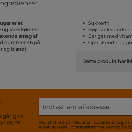
ingredienser
ugar er et
Sukkerfri
 og racerkøreren
Højt koffeinindhol
riskende smag af
Beriget med vitam
 med nummer 46 på
Opfriskende og g
er og blandt
Dette produkt har ik
!
 går glip
yr og tøj
Ved at klikke på "Abonner" accepterer jeg,
e-mailadresse i overensstemmelse med Bo