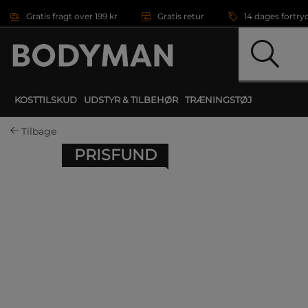
Gå direkte til hovedindholdet
Gratis fragt over 199 kr
Gratis retur
14 dages fortry
KOSTTILSKUD
UDSTYR & TILBEHØR
TRÆNINGSTØJ
Tilbage
PRISFUND