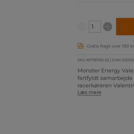
Gratis fragt over 199 k
SKU #FP8765-52
| EAN
05056
Monster Energy Valen
fartfyldt samarbejd
racerkøreren Valenti
Læs mere