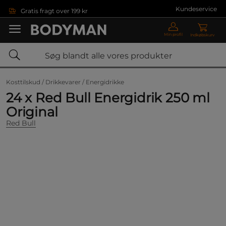
Gå direkte til hovedindholdet
Kundeservice
Gratis fragt over 199 kr
Min profil
Indkøbskurv
Kosttilskud /
Drikkevarer /
Energidrikke
24 x Red Bull Energidrik 250 ml
Original
Red Bull