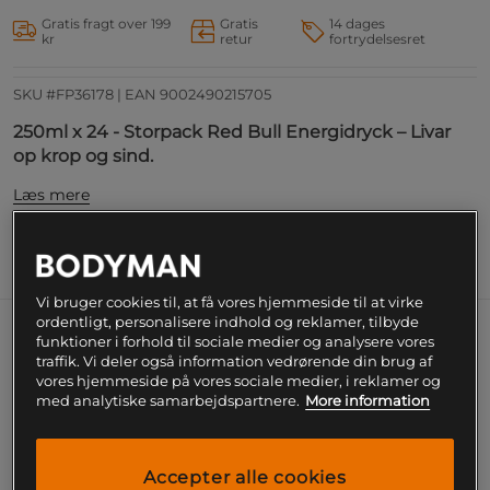
Gratis fragt over 199
Gratis
14 dages
kr
retur
fortrydelsesret
SKU #FP36178
| EAN
9002490215705
250ml x 24 - Storpack Red Bull Energidryck – Livar
op krop og sind.
Læs mere
Information
Næringsværdi og ingredienser
Vi bruger cookies til, at få vores hjemmeside til at virke
ordentligt, personalisere indhold og reklamer, tilbyde
Red Bulls energidrikke er værdsat over hele verden
funktioner i forhold til sociale medier og analysere vores
traffik. Vi deler også information vedrørende din brug af
af topatleter og studerende, under krævende
vores hjemmeside på vores sociale medier, i reklamer og
arbejdsdage og ved lange bilture. Dette er Red Bull
med analytiske samarbejdspartnere.
More information
originalen, som er sødet med ægte sukker og derfor
er helt fri for sødestoffer. Giver liv til krop og sind!
Accepter alle cookies
Red Bull original