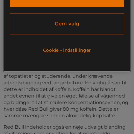
Fri for sødestoffer
80mg koffein per dåse
Giver liv til krop og sind!
Gem valg
Red Bull var først. I 1987 lancerede Red Bull verdens
første energidrik, og siden da er det Red Bull, alle
andre energidrikke måler sig imod. Dette er
originalen, den oprindelige drik, som er sødet med
Cookie - indstillinger
ægte sukker og derfor ikke indeholder nogen
sødestoffer.
Red Bulls energidrikke er værdsat over hele verden
af topatleter og studerende, under krævende
arbejdsdage og ved lange bilture. En vigtig årsag til
dette er indholdet af koffein. Koffein har blandt
andet evnen til at give en øget følelse af vågenhed
og bidrager til at stimulere koncentrationsevnen, og
hver dåse Red Bull giver 80 mg koffein. Dette er
samme mængde som en almindelig kop kaffe.
Red Bull indeholder også en nøje udvalgt blanding
af vitaminer, som er vigtige for at opretholde