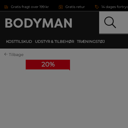
Gå direkte til hovedindholdet
Gratis fragt over 199 kr
Gratis retur
14 dages fortry
KOSTTILSKUD
UDSTYR & TILBEHØR
TRÆNINGSTØJ
Tilbage
20%