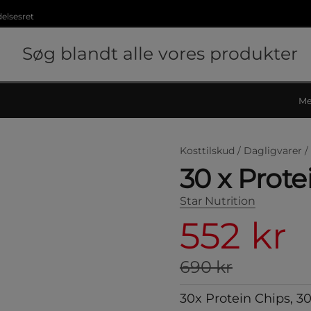
delsesret
Me
Kosttilskud /
Dagligvarer /
30 x Prote
Star Nutrition
552 kr
690 kr
30x Protein Chips, 3