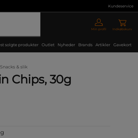
Kundeservice
Min profil
Indkøbskurv
st solgte produkter
Outlet
Nyheder
Brands
Artikler
Gavekort
Snacks & slik
in Chips, 30g
0g