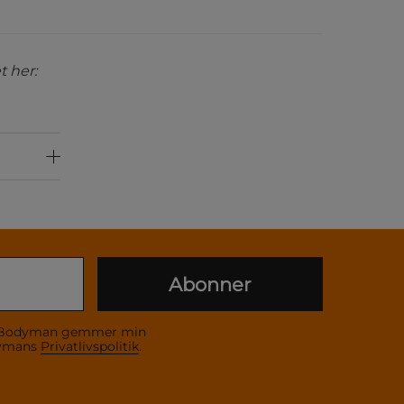
 her:
Abonner
 at Bodyman gemmer min
dymans
Privatlivspolitik
.