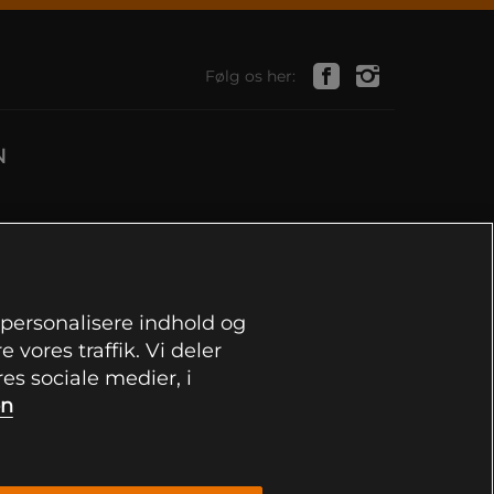
Følg os her:
N
, personalisere indhold og
 vores traffik. Vi deler
s sociale medier, i
on