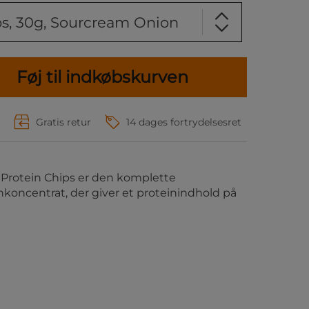
ps, 30g, Sourcream Onion
Føj til indkøbskurven
r
Gratis retur
14 dages fortrydelsesret
. Protein Chips er den komplette
inkoncentrat, der giver et proteinindhold på