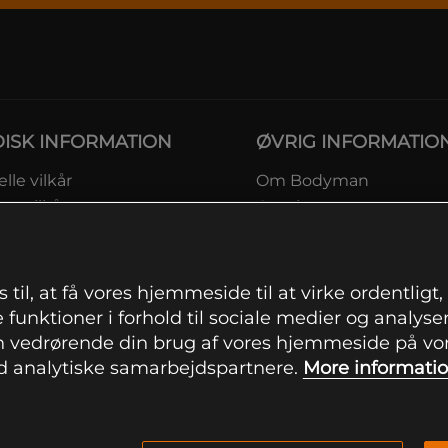
DISK INFORMATION
ØVRIG INFORMATIO
lle vilkår
Om Bodyman
ngsvilkår
Gavekort
eskyttelsesinformation
Rabatkoder
msvilkår kundeklub
Sitemap
ingsinformation
 til, at få vores hjemmeside til at virke ordentligt
ranti
 funktioner i forhold til sociale medier og analysere
ation om fortrydelsesret og
 vedrørende din brug af vores hjemmeside på vore
mationer
 analytiske samarbejdspartnere.
More informati
indstillinger