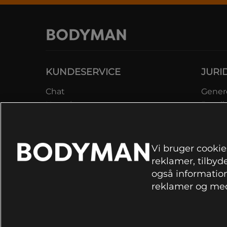
KUNDESERVICE
JURI
Chat
Genere
Kontakt
Betali
Kontroller bestilling
Datab
Fortryd køb
Medle
Reklamer
Lever
Vi bruger cookies
FAQ
Prisga
reklamer, tilbyde
Inform
også information
rekla
reklamer og med
Cookie