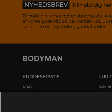
NYHEDSBREV
Tilmeld dig her
Tilmeld dig vores nyhedsbrev så du ikke
af vores gode tilbud på kosttilskud, udst
samt info om nyheder og rabatkoder.
KUNDESERVICE
JURI
Chat
Genere
Kontakt
Betali
Kontroller bestilling
Datab
Fortryd køb
Medle