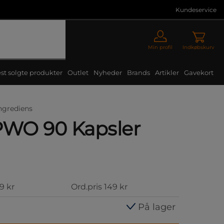
Kundeservice
Min profil
Indkøbskurv
st solgte produkter
Outlet
Nyheder
Brands
Artikler
Gavekort
ngrediens
PWO 90 Kapsler
19 kr
Ord.pris
149 kr
På lager