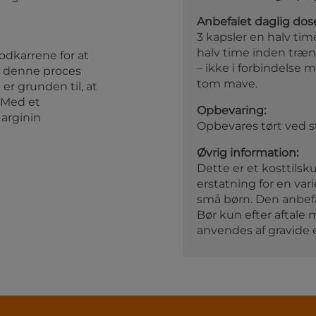
Anbefalet daglig dos
3 kapsler en halv t
halv time inden træni
dkarrene for at
– ikke i forbindelse 
l denne proces
tom mave.
er grunden til, at
 Med et
Opbevaring:
 arginin
Opbevares tørt ved 
Øvrig information:
Dette er et kosttils
erstatning for en var
små børn. Den anbefa
Bør kun efter aftale
anvendes af gravide e