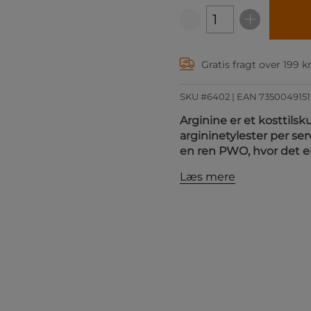
Gratis fragt over 199 k
SKU #6402
| EAN
7350049151
Arginine er et kosttilsk
argininetylester per se
en ren PWO, hvor det e
Læs mere