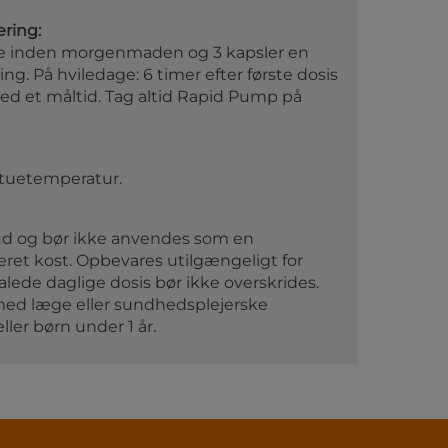
ering:
ime inden morgenmaden og 3 kapsler en
ng. På hviledage: 6 timer efter første dosis
med et måltid. Tag altid Rapid Pump på
stuetemperatur.
kud og bør ikke anvendes som en
ieret kost. Opbevares utilgængeligt for
lede daglige dosis bør ikke overskrides.
 med læge eller sundhedsplejerske
ller børn under 1 år.