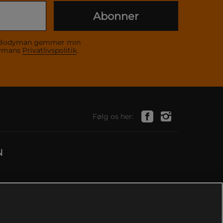
Abonner
 at Bodyman gemmer min
dymans
Privatlivspolitik
.
Følg os her:
N