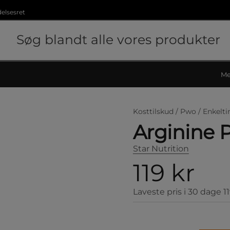
delsesret
Me
Kosttilskud /
Pwo /
Enkelti
Arginine 
Star Nutrition
119 kr
Laveste pris i 30 dage
1