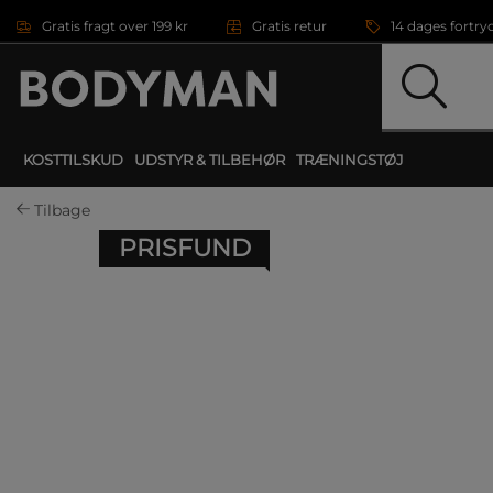
Gå direkte til hovedindholdet
Gratis fragt over 199 kr
Gratis retur
14 dages fortry
KOSTTILSKUD
UDSTYR & TILBEHØR
TRÆNINGSTØJ
Tilbage
PRISFUND