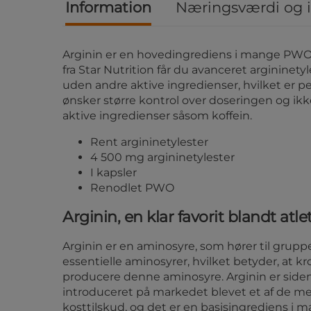
Information
Næringsværdi og 
Arginin er en hovedingrediens i mange PWO
fra Star Nutrition får du avanceret argininetyl
uden andre aktive ingredienser, hvilket er per
ønsker større kontrol over doseringen og ik
aktive ingredienser såsom koffein.
Rent argininetylester
4 500 mg argininetylester
I kapsler
Renodlet PWO
Arginin, en klar favorit blandt atle
Arginin er en aminosyre, som hører til gruppe
essentielle aminosyrer, hvilket betyder, at k
producere denne aminosyre. Arginin er siden
introduceret på markedet blevet et af de m
kosttilskud, og det er en basisingrediens i