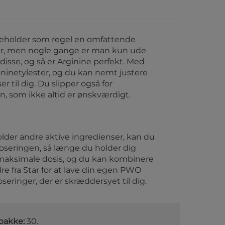
eholder som regel en omfattende
er, men nogle gange er man kun ude
f disse, og så er Arginine perfekt. Med
gininetylester, og du kan nemt justere
r til dig. Du slipper også for
n, som ikke altid er ønskværdigt.
lder andre aktive ingredienser, kan du
seringen, så længe du holder dig
maksimale dosis, og du kan kombinere
e fra Star for at lave din egen PWO
eringer, der er skræddersyet til dig.
 pakke:
30.