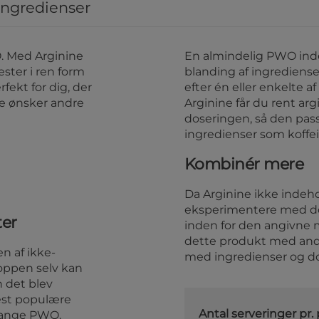
ingredienser
. Med Arginine
En almindelig PWO ind
ester i ren form
blanding af ingrediens
fekt for dig, der
efter én eller enkelte a
ke ønsker andre
Arginine får du rent ar
doseringen, så den passe
ingredienser som koffei
Kombinér mere
Da Arginine ikke indeho
eksperimentere med do
ter
inden for den angivne 
dette produkt med andr
n af ikke-
med ingredienser og dos
roppen selv kan
 det blev
est populære
Antal serveringer pr.
 mange PWO.