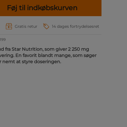
Føj til indkøbskurven
r
Gratis retur
14 dages fortrydelsesret
199
ud fra Star Nutrition, som giver 2 250 mg
rvering. En favorit blandt mange, som søger
r nemt at styre doseringen.