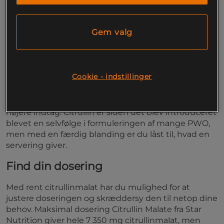
Citrullinmalat
Klassisk PWO-ingredienst
Let at bruge
Gem valg
Perfekt før træning
Staplingrediens i en god PWO
Cookie - indstillinger
Citrullin er en aminosyre, som findes i den mad, vi
spiser, og kroppen kan selv producere den, men
med et kosttilskud er det muligt at opnå meget
højere indtag. Citrullin er siden det blev introduceret
blevet en selvfølge i formuleringen af mange PWO,
men med en færdig blanding er du låst til, hvad en
servering giver.
Find din dosering
Med rent citrullinmalat har du mulighed for at
justere doseringen og skræddersy den til netop dine
behov. Maksimal dosering Citrullin Malate fra Star
Nutrition giver hele 7 350 mg citrullinmalat, men