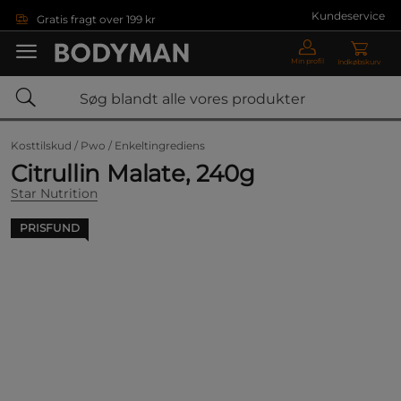
Gå direkte til hovedindholdet
Kundeservice
Gratis fragt over 199 kr
Min profil
Indkøbskurv
Kosttilskud /
Pwo /
Enkeltingrediens
Citrullin Malate, 240g
Star Nutrition
PRISFUND