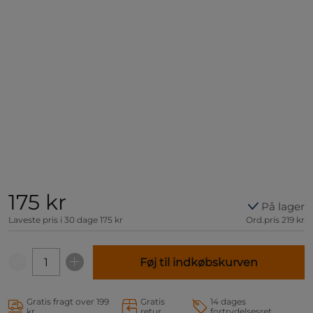
175 kr
På lager
Laveste pris i 30 dage
175 kr
Ord.pris
219 kr
Føj til indkøbskurven
Gratis fragt over 199
Gratis
14 dages
kr
retur
fortrydelsesret