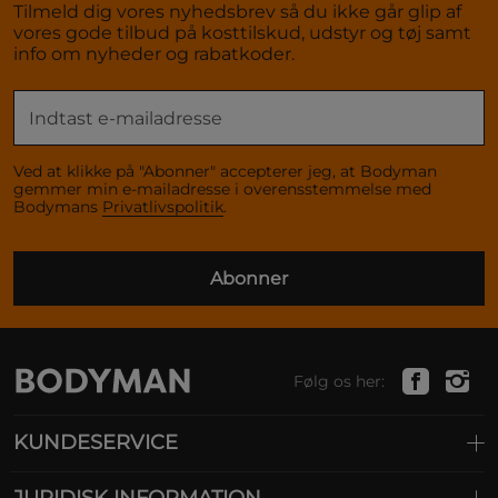
Tilmeld dig vores nyhedsbrev så du ikke går glip af
vores gode tilbud på kosttilskud, udstyr og tøj samt
info om nyheder og rabatkoder.
Ved at klikke på "Abonner" accepterer jeg, at Bodyman
gemmer min e-mailadresse i overensstemmelse med
Bodymans
Privatlivspolitik
.
Abonner
Følg os her:
KUNDESERVICE