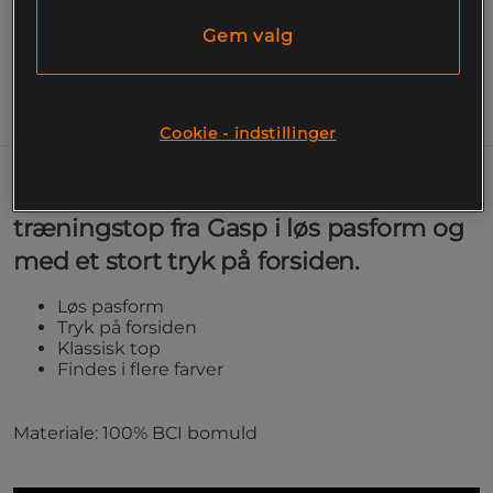
pasform og med et stort tryk på forsiden.
Gem valg
Læs mere
Information
Cookie - indstillinger
Pro Gasp Stringer – Et klassisk
træningstop fra Gasp i løs pasform og
med et stort tryk på forsiden.
Løs pasform
Tryk på forsiden
Klassisk top
Findes i flere farver
Materiale: 100% BCI bomuld