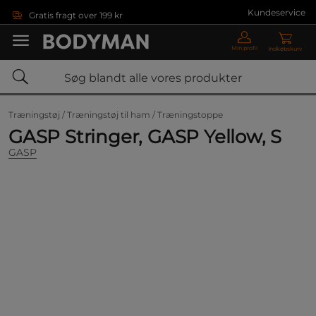
Gå direkte til hovedindholdet
Kundeservice
Gratis fragt over 199 kr
Min profil
Indkøbskurv
Træningstøj /
Træningstøj til ham /
Træningstoppe
GASP Stringer, GASP Yellow, S
GASP