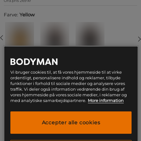
Ord.pris
269 kr
Farve:
Yellow
S
Vi bruger cookies til, at få vores hjemmeside til at virke
ordentligt, personalisere indhold og reklamer, tilbyde
funktioner i forhold til sociale medier og analysere vores
traffik. Vi deler også information vedrørende din brug af
Føj til indkøbskurven
vores hjemmeside på vores sociale medier, i reklamer og
med analytiske samarbejdspartnere.
More information
Gratis fragt over 199
Gratis
14 dages
kr
retur
fortrydelsesret
Accepter alle cookies
SKU #220873145R | EAN
7332576107757
Pro Gasp Stringer – Et klassisk træningstop fra Gasp i løs