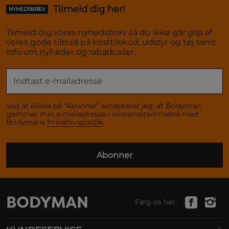
Tilmeld dig her!
NYHEDSBREV
Tilmeld dig vores nyhedsbrev så du ikke går glip af
vores gode tilbud på kosttilskud, udstyr og tøj samt
info om nyheder og rabatkoder.
Ved at klikke på "Abonner" accepterer jeg, at Bodyman
gemmer min e-mailadresse i overensstemmelse med
Bodymans
Privatlivspolitik
.
Abonner
Følg os her: