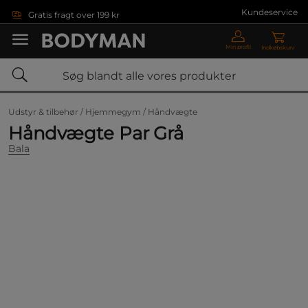
Gå direkte til hovedindholdet
Kundeservice
Gratis fragt over 199 kr
Min profil
Indkøbskurv
Udstyr & tilbehør /
Hjemmegym /
Håndvægte
Håndvægte Par Grå
Bala