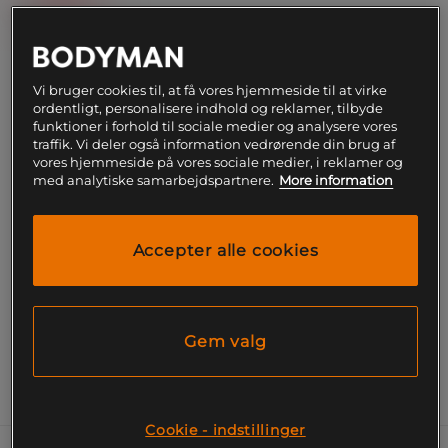
Vi bruger cookies til, at få vores hjemmeside til at virke
Føj til indkøbskurven
ordentligt, personalisere indhold og reklamer, tilbyde
funktioner i forhold til sociale medier og analysere vores
traffik. Vi deler også information vedrørende din brug af
Gratis fragt over 199
Gratis
14 dages
vores hjemmeside på vores sociale medier, i reklamer og
kr
retur
fortrydelsesret
med analytiske samarbejdspartnere.
More information
SKU #2020-19
| EAN
850034367576
Bala Bars tilbyder et ergonomisk og stilrent design
Accepter alle cookies
til effektiv styrketræning. Jævn vægtfordeling giver
en behagelig og stabil træningsoplevelse.
Læs mere
Gem valg
Information
Cookie - indstillinger