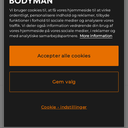
Vi bruger cookies til, at få vores hjemmeside til at virke
Gratis fragt over 199
Gratis
14 dages
ordentligt, personalisere indhold og reklamer, tilbyde
kr
retur
fortrydelsesret
funktioner i forhold til sociale medier og analysere vores
traffik. Vi deler også information vedrørende din brug af
SKU #1891-2001-BLUE-R | EAN
7350132944202
vores hjemmeside på vores sociale medier, i reklamer og
med analytiske samarbejdspartnere.
More information
Isabelle Tights – Isabelle Leggings kombinerer blødt
materiale med en højere talje og minimale sømme for
ultimativ komfort.
Accepter alle cookies
Læs mere
Information
Gem valg
Isabelle Tights &ndash, Isabelle
Leggings kombinerer blødt materiale
Cookie - indstillinger
med en høj talje og minimale sømme
for ultimativ komfort.