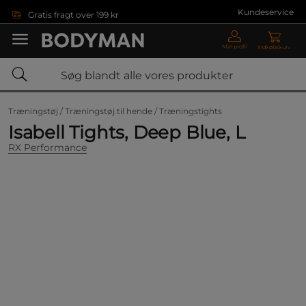
Gå direkte til hovedindholdet
Kundeservice
Gratis fragt over 199 kr
Min profil
Indkøbskurv
Træningstøj /
Træningstøj til hende /
Træningstights
Isabell Tights, Deep Blue, L
RX Performance