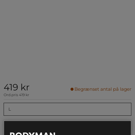
419 kr
Begrænset antal på lager
Ord.pris
419 kr
L
Føj til indkøbskurven