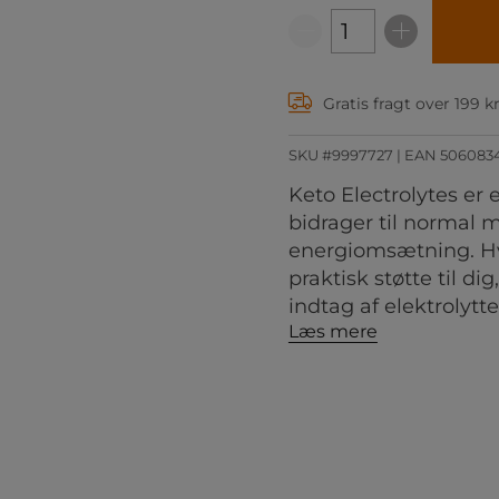
Gratis fragt over 199 k
SKU #9997727
| EAN
506083
Keto Electrolytes er
bidrager til normal 
energiomsætning. Hve
praktisk støtte til di
indtag af elektrolytte
Læs mere