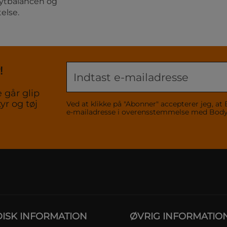
lytbalancen og
else.
!
 går glip
yr og tøj
Ved at klikke på "Abonner" accepterer jeg,
e-mailadresse i overensstemmelse med Bo
DISK INFORMATION
ØVRIG INFORMATIO