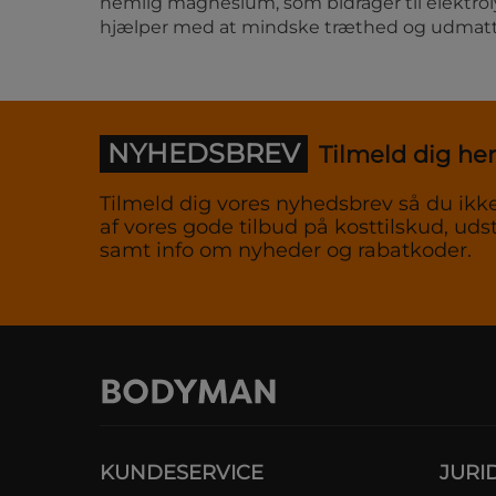
nemlig magnesium, som bidrager til elektro
hjælper med at mindske træthed og udmatt
NYHEDSBREV
Tilmeld dig her
Tilmeld dig vores nyhedsbrev så du ikke
af vores gode tilbud på kosttilskud, udst
samt info om nyheder og rabatkoder.
KUNDESERVICE
JURI