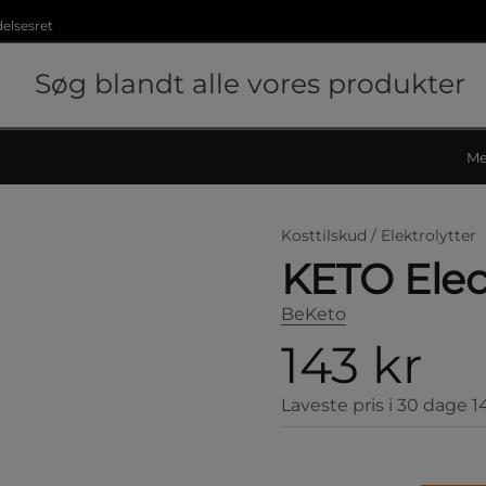
delsesret
Me
Kosttilskud /
Elektrolytter
KETO Elec
BeKeto
143 kr
Laveste pris i 30 dage
1