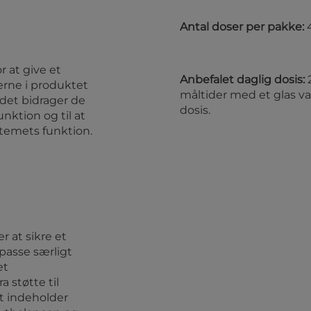
Antal doser per pakke:
r at give et
Anbefalet daglig dosis:
lerne i produktet
måltider med et glas va
ndet bidrager de
dosis.
nktion og til at
temets funktion.
r at sikre et
 passe særligt
et
a støtte til
t indeholder