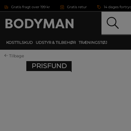
Gå direkte til hovedindholdet
Gratis fragt over 199 kr
Gratis retur
14 dages fortry
KOSTTILSKUD
UDSTYR & TILBEHØR
TRÆNINGSTØJ
Tilbage
PRISFUND