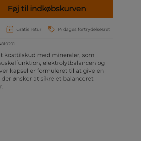
Føj til indkøbskurven
r
Gratis retur
14 dages fortrydelsesret
4810201
 et kosttilskud med mineraler, som
muskelfunktion, elektrolytbalancen og
r kapsel er formuleret til at give en
g, der ønsker at sikre et balanceret
r.