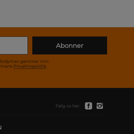
Abonner
 at Bodyman gemmer min
dymans
Privatlivspolitik
.
Følg os her:
N