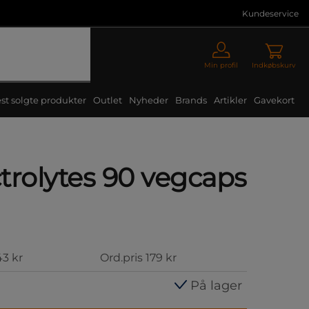
Kundeservice
Min profil
Indkøbskurv
st solgte produkter
Outlet
Nyheder
Brands
Artikler
Gavekort
trolytes 90 vegcaps
43 kr
Ord.pris
179 kr
På lager