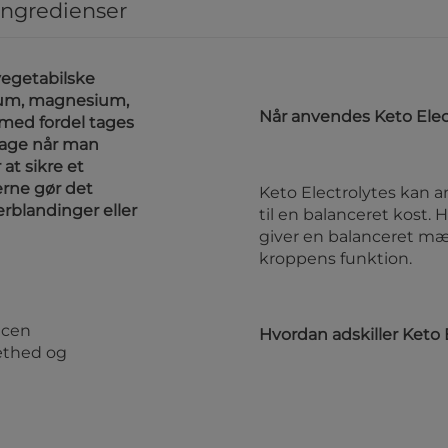
ingredienser
 vegetabilske
cium, magnesium,
Når anvendes Keto Elec
 med fordel tages
 dage når man
 at sikre et
erne gør det
Keto Electrolytes kan 
erblandinger eller
til en balanceret kost. 
giver en balanceret mæn
kroppens funktion.
ncen
Hvordan adskiller Keto 
æthed og