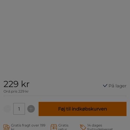
229 kr
På lager
Ord.pris
229 kr
Føj til indkøbskurven
Gratis fragt over 199
Gratis
14 dages
kr
retur
fortrydelsesret