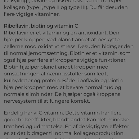
fra kylling-, bovin- og fiskebrusk. Du får tre typer
kollagen (type I, type II og type III). Du får desuden
flere vigtige vitaminer.
Riboflavin, biotin og vitamin C
Riboflavin er et vitamin og en antioxidant. Den
hjælper kroppen ved blandt andet at beskytte
cellerne mod oxidativt stress. Desuden bidrager den
til normal jernomsætning. Biotin er et vitamin, som
også hjælper flere af kroppens vigtige funktioner.
Biotin hjælper blandt andet kroppen med
omsætningen af næringsstoffer som fedt,
kulhydrater og protein. Både riboflavin og biotin
hjælper kroppen med at bevare normal hud og
normale slimhinder. De hjælper også kroppens
nervesystem til at fungere korrekt.
Endelig har vi C-vitamin. Dette vitamin har flere
gode helseeffekter, blandt andet kan det mindske
træthed og udmattelse. En af de vigtigste effekter
er, at det bidrager til normal kollagenproduktion.