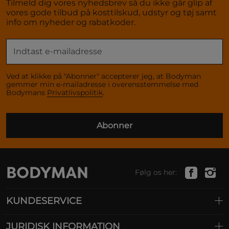
Tilmeld dig vores nyhedsbrev så du ikke går glip af
vores gode tilbud på kosttilskud, udstyr og tøj samt
info om nyheder og rabatkoder.
Ved at klikke på "Abonner" accepterer jeg, at Bodyman
gemmer min e-mailadresse i overensstemmelse med
Bodymans
Privatlivspolitik
.
Abonner
Følg os her:
KUNDESERVICE
JURIDISK INFORMATION