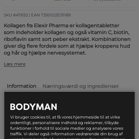
SKU #A7692
| EAN
7350023031189
Kollagen fra Elexir Pharma er kollagentabletter
som
indeholder kollagen og også vitamin C, biotin,
riboflavin samt sort peber ekstrakt. Kombinationen
giver dig flere fordele som at hjælpe kroppens hud
og hår og hjælpe nervesystemet.
Læs mere
Information
Næringsværdi og ingredienser
Et kosttilskud fra Elexir Pharma som indeholder
kollagen og også vitamin C, biotin, riboflavin samt
Vi bruger cookies til, at få vores hjemmeside til at virke
sort peber ekstrakt.
ordentligt, personalisere indhold og reklamer, tilbyde
funktioner i forhold til sociale medier og analysere vores
Et kropsnaturligt fiberprotein
traffik. Vi deler også information vedrørende din brug af
Din krop indeholder en hel del kollagen. Proteinet