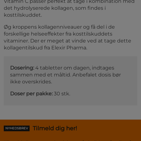
Vitamin C passer perfekt at tage i kombination med
det hydrolyserede kollagen, som findes i
kosttilskuddet.
Øg kroppens kollagenniveauer og få del i de
forskellige helseeffekter fra kosttilskuddets
vitaminer. Der er meget at vinde ved at tage dette
kollagentilskud fra Elexir Pharma.
Dosering:
4 tabletter om dagen, indtages
sammen med et måltid. Anbefalet dosis bør
ikke overskrides.
Doser per pakke:
30 stk.
Tilmeld dig her!
NYHEDSBREV