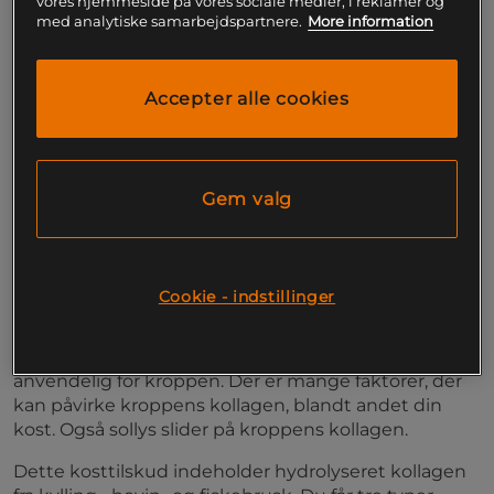
vores hjemmeside på vores sociale medier, i reklamer og
behøves blandt andet i kroppens bindevæv og led.
med analytiske samarbejdspartnere.
More information
Dette kosttilskud fra Elexir Pharma indeholder
kollagen og også forskellige vitaminer.
Kombinationen giver dig flere fordele, blandt andet:
Accepter alle cookies
Riboflavin og biotin bidrager til normal hud og
hår
Biotin bidrager til at nervesystemet fungerer
korrekt
Gem valg
Vitamin C mindsker udmattelse og træthed
Et kropsnaturligt fiberprotein
Kollagen er et fiberprotein og et strukturprotein. Det
Cookie - indstillinger
giver blandt andet brusk, led, hud og bindevæv sin
holdbarhed. Det skyldes i høj grad kollagenets
elasticitet, en unik egenskab som er meget
anvendelig for kroppen. Der er mange faktorer, der
kan påvirke kroppens kollagen, blandt andet din
kost. Også sollys slider på kroppens kollagen.
Dette kosttilskud indeholder hydrolyseret kollagen