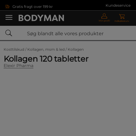
Gå direkte til hovedindholdet
Kundeservice
Gratis fragt over 199 kr
Min profil
Indkøbskurv
Kosttilskud /
Kollagen, msm & led /
Kollagen
Kollagen 120 tabletter
Elexir Pharma