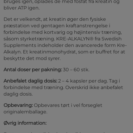
bruges igen, oplades de med fosfat fra kreatin og
bliver ATP igen.
Det er velkendt, at kreatin øger den fysiske
præstation ved gentagen kraftanstrengelse i
forbindelse med kortvarig og højintensiv træning,
såsom styrketræning. KRE-ALKALYN® fra Swedish
Supplements indeholder den avancerede form Kre-
Alkalyn. Et kreatinmonohydrat, som er buffret for at
beskytte det mod syrer.
Antal doser per pakning:
30 – 60 stk.
Anbefalet daglig dosis:
2 – 4 kapsler per dag. Tag i
forbindelse med træning. Overskrid ikke anbefalet
daglig dosis.
Opbevaring:
Opbevares tørt i vel forseglet
originalemballage.
Øvrig information: