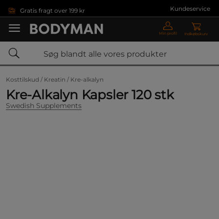
Gå direkte til hovedindholdet
Kundeservice
Gratis fragt over 199 kr
Min profil
Indkøbskurv
Kosttilskud /
Kreatin /
Kre-alkalyn
Kre-Alkalyn Kapsler 120 stk
Swedish Supplements