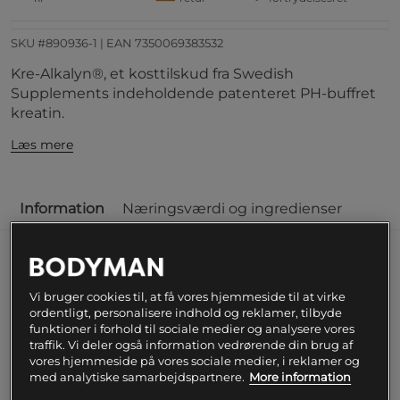
SKU #890936-1
| EAN
7350069383532
Kre-Alkalyn®, et kosttilskud fra Swedish
Supplements indeholdende patenteret PH-buffret
kreatin.
Læs mere
Information
Næringsværdi og ingredienser
Kre-Alkalyn®, et kosttilskud fra Swedish
Supplements indeholdende patenteret PH-buffret
Vi bruger cookies til, at få vores hjemmeside til at virke
kreatin, som øger den fysiske præstation ved
ordentligt, personalisere indhold og reklamer, tilbyde
gentagen kraftanstrengelse i forbindelse med
funktioner i forhold til sociale medier og analysere vores
kortvarig og højintensiv træning. Giver hele 3
traffik. Vi deler også information vedrørende din brug af
vores hjemmeside på vores sociale medier, i reklamer og
000 mg KRE-ALKALYN® ved fuld dosering.
med analytiske samarbejdspartnere.
More information
3 000 mg KRE-ALKALYN® ved fuld dosering