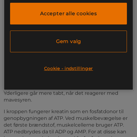
Kreatin øger den fysiske præstation ved
gentagen kraftanstrengelse i forbindelse med
Accepter alle cookies
kortvarig og højintensiv træning
KRE-ALKALYN® fra Swedish Supplements er et
kosttilskud med renodlet kreatin uden unødvendigt
fyldstof. Kreatin er et af de mest undersøgte
Gem valg
kosttilskud, og dets funktion er velkortlagt.
Kreatin produceres naturligt i små mængder af
kroppen og findes også i mad og da næsten
Cookie - indstillinger
udelukkende i animalske produkter såsom kød.
Kreatin er dog følsomt over for blandt andet
opvarmning, så meget går tabt ved madlavning.
Yderligere går mere tabt, når det reagerer med
mavesyren.
I kroppen fungerer kreatin som en fosfatdonor til
genopbygningen af ATP. Ved muskelbevægelse er
det første brændstof, muskelcellerne bruger ATP.
ATP nedbrydes da til ADP og AMP. For at disse kan