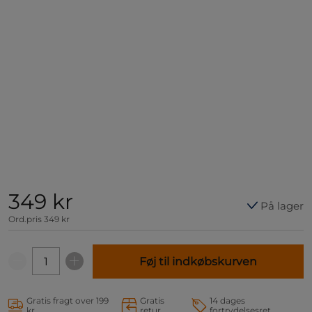
349 kr
På lager
Ord.pris
349 kr
Føj til indkøbskurven
Gratis fragt over 199
Gratis
14 dages
kr
retur
fortrydelsesret