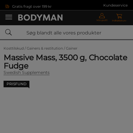
Gå direkte til hovedindholdet
Kundeservice
Gratis fragt over 199 kr
Min profil
Indkøbskurv
Kosttilskud /
Gainers & restitution /
Gainer
Massive Mass, 3500 g, Chocolate
Fudge
Swedish Supplements
PRISFUND