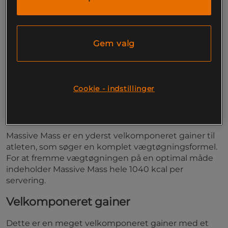
dig, der er seriøs med din vægtøgning. Med 1
040 kcal per servering og tilsat kreatin.
Gem valg
Fremmer vægtøgning
Hele 1 040 kcal per servering
Med 3 000 mg kreatin
Creavolution™
Swedish Supplements er kvalitetsproducenten, som
Cookie - indstillinger
aldrig skuffer dig!
En komplet vægtøgningsformel
Massive Mass er en yderst velkomponeret gainer til
atleten, som søger en komplet vægtøgningsformel.
For at fremme vægtøgningen på en optimal måde
indeholder Massive Mass hele 1040 kcal per
servering.
Velkomponeret gainer
Dette er en meget velkomponeret gainer med et