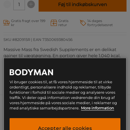
Føj til indkøbskurven
Gratis fragt over 199
Gratis
14 dages
kr
retur
fortrydelsesret
SKU #820915R | EAN
7350069380456
Massive Mass fra Swedish Supplements er en delikat
gainer til vægtøgning. En portion giver hele 1.040 kcal,
og den findes i mange delikate smagsvarianter.
Læs mere
Vi bruger cookies til, at få vores hjemmeside til at virke
Information
Næringsværdi og ingredienser
ordentligt, personalisere indhold og reklamer, tilbyde
funktioner i forhold til sociale medier og analysere vores
traffik. Vi deler også information vedrørende din brug af
vores hjemmeside på vores sociale medier, i reklamer og
At tage på i vægt kræver et højt indtag af mad
med analytiske samarbejdspartnere.
More information
og kalorier. Med Massive Mass fra Swedish
Supplements er det nemt at øge
kalorieindtaget markant. Dette er en gainer til
Accepter alle cookies