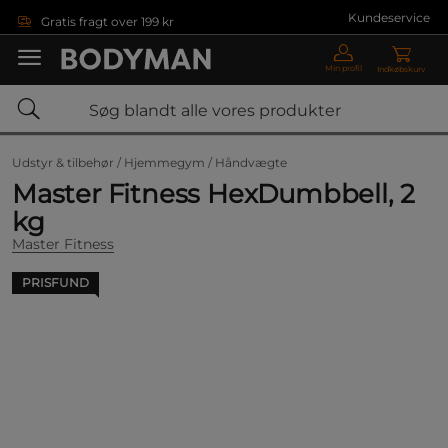
Gå direkte til hovedindholdet
Kundeservice
Gratis fragt over 199 kr
Min profil
Indkøbskurv
Udstyr & tilbehør /
Hjemmegym /
Håndvægte
Master Fitness HexDumbbell, 2
kg
Master Fitness
PRISFUND