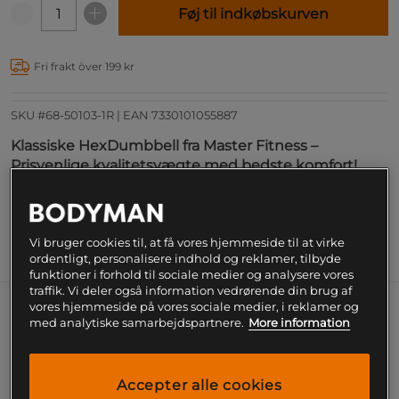
Føj til indkøbskurven
Fri frakt över 199 kr
SKU #68-50103-1R | EAN
7330101055887
Klassiske HexDumbbell fra Master Fitness –
Prisvenlige kvalitetsvægte med bedste komfort!
Læs mere
Vi bruger cookies til, at få vores hjemmeside til at virke
Information
ordentligt, personalisere indhold og reklamer, tilbyde
funktioner i forhold til sociale medier og analysere vores
traffik. Vi deler også information vedrørende din brug af
vores hjemmeside på vores sociale medier, i reklamer og
Klassiske HexDumbbell fra Master
med analytiske samarbejdspartnere.
More information
Fitness – Prisvenlige kvalitetsvægte
med bedste komfort!
Accepter alle cookies