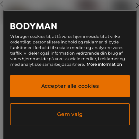
44
Vi bruger cookies til, at få vores hjemmeside til at virke
ordentligt, personalisere indhold og reklamer, tilbyde
funktioner i forhold til sociale medier og analysere vores
traffik. Vi deler også information vedrørende din brug af
Føj til indkøbskurven
vores hjemmeside på vores sociale medier, i reklamer og
med analytiske samarbejdspartnere.
More information
Gratis fragt over 199
Gratis
14 dages
kr
retur
fortrydelsesret
Accepter alle cookies
SKU #FZ8663-100R | EAN
197602563337
Nike Romaleos 4, styrke og stabilitet til træning på
eliteniveau.
Gem valg
Læs mere