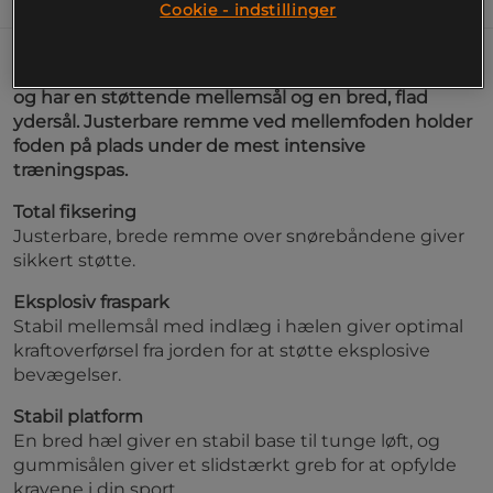
Information
Cookie - indstillinger
Nike Romaleos 4 er designet til styrke og stabilitet
og har en støttende mellemsål og en bred, flad
ydersål. Justerbare remme ved mellemfoden holder
foden på plads under de mest intensive
træningspas.
Total fiksering
Justerbare, brede remme over snørebåndene giver
sikkert støtte.
Eksplosiv fraspark
Stabil mellemsål med indlæg i hælen giver optimal
kraftoverførsel fra jorden for at støtte eksplosive
bevægelser.
Stabil platform
En bred hæl giver en stabil base til tunge løft, og
gummisålen giver et slidstærkt greb for at opfylde
kravene i din sport.