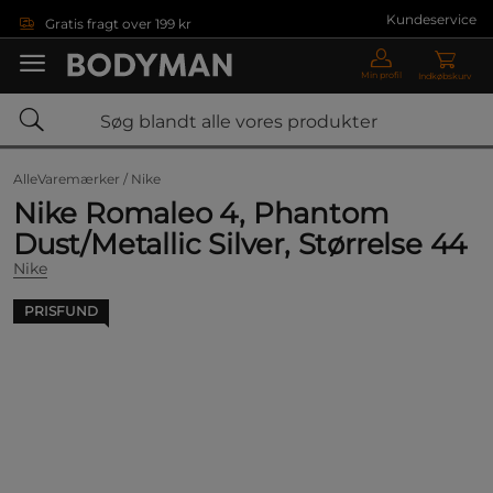
Gå direkte til hovedindholdet
Kundeservice
Gratis fragt over 199 kr
Min profil
Indkøbskurv
AlleVaremærker /
Nike
Nike Romaleo 4, Phantom
Dust/Metallic Silver, Størrelse 44
Nike
PRISFUND