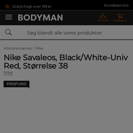
Gå direkte til hovedindholdet
Kundeservice
Gratis fragt over 199 kr
Min profil
Indkøbskurv
AlleVaremærker /
Nike
Nike Savaleos, Black/White-Univ
Red, Størrelse 38
Nike
PRISFUND