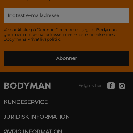
Ved at klikke på "Abonner" accepterer jeg, at Bodyman
gemmer min e-mailadresse i overensstemmelse med
Bodymans
Privatlivspolitik
.
Abonner
Følg os her:
KUNDESERVICE
JURIDISK INFORMATION
ØVRIG INFORMATION