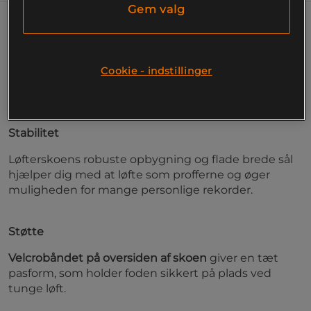
Gem valg
Nike Savaleos har en flad og bred sål, der øger
stabiliteten og sikkerheden, når du laver tunge løft.
Den hårde mellemsål og den forhøjede hæl gør, at
Cookie - indstillinger
du nemt kan placere kroppen korrekt samt at du får
med dig kraften fra jorden.
Stabilitet
Løfterskoens robuste opbygning og flade brede sål
hjælper dig med at løfte som profferne og øger
muligheden for mange personlige rekorder.
Støtte
Velcrobåndet på oversiden af skoen
giver en tæt
pasform, som holder foden sikkert på plads ved
tunge løft.