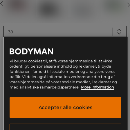
38
Føj til indkøbskurven
Vi bruger cookies til, at få vores hjemmeside til at virke
ordentligt, personalisere indhold og reklamer, tilbyde
Gratis fragt over 199
Gratis
14 dages
funktioner i forhold til sociale medier og analysere vores
kr
retur
fortrydelsesret
traffik. Vi deler også information vedrørende din brug af
vores hjemmeside på vores sociale medier, i reklamer og
med analytiske samarbejdspartnere.
More information
SKU #CV5708-002R | EAN
197601222402
Nike Savaleos, løftesko når de er bedst.
Læs mere
Accepter alle cookies
Information