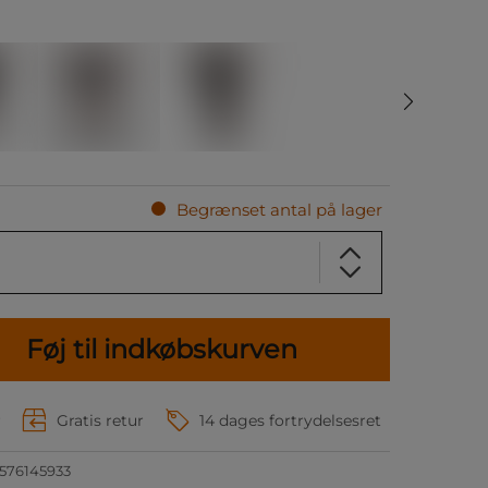
Begrænset antal på lager
Føj til indkøbskurven
r
Gratis retur
14 dages fortrydelsesret
576145933