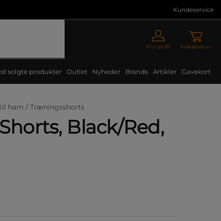
Kundeservice
Min profil
Indkøbskurv
st solgte produkter
Outlet
Nyheder
Brands
Artikler
Gavekort
til ham /
Træningsshorts
Shorts, Black/Red,