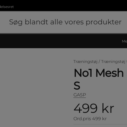
delsesret
Me
Træningstøj /
Træningstøj 
No1 Mesh 
S
GASP
499 kr
Ord.pris
499 kr