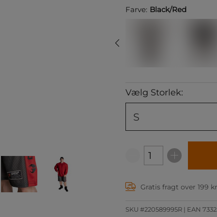
Farve:
Black/Red
Vælg Storlek:
S
Gratis fragt over 199 k
SKU #220589995R | EAN
7332