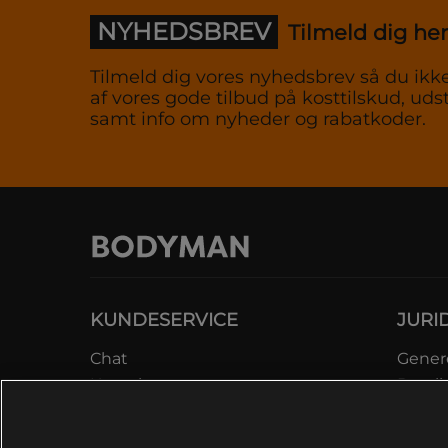
NYHEDSBREV
Tilmeld dig her
Tilmeld dig vores nyhedsbrev så du ikke
af vores gode tilbud på kosttilskud, udst
samt info om nyheder og rabatkoder.
KUNDESERVICE
JURI
Chat
Genere
Kontakt
Betali
Kontroller bestilling
Datab
Fortryd køb
Medle