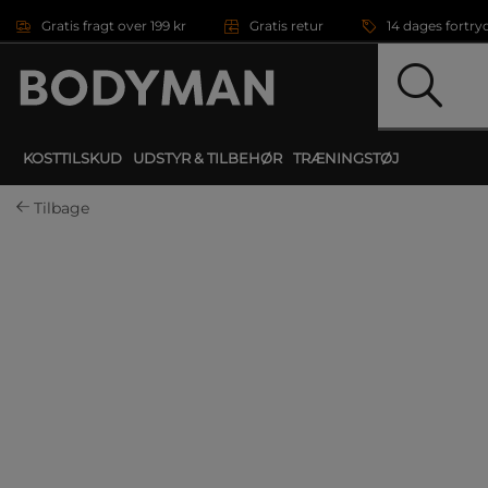
Gå direkte til hovedindholdet
Gratis fragt over 199 kr
Gratis retur
14 dages fortry
KOSTTILSKUD
UDSTYR & TILBEHØR
TRÆNINGSTØJ
Tilbage