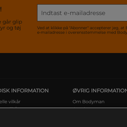
!
 går glip
yr og tøj
Ved at klikke på "Abonner" accepterer jeg,
e-mailadresse i overensstemmelse med Bo
DISK INFORMATION
ØVRIG INFORMATIO
lle vilkår
Om Bodyman
ngsvilkår
Gavekort
eskyttelsesinformation
Rabatkoder
msvilkår kundeklub
Sitemap