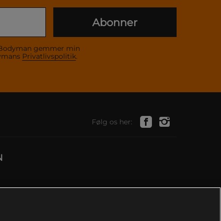
Abonner
 at Bodyman gemmer min
dymans
Privatlivspolitik
.
Følg os her:
N