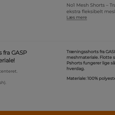
No1 Mesh Shorts – Tr
ekstra fleksibelt me
Læs mere
s fra GASP
Træningsshorts fra GASP 
meshmateriale. Flotte s
riale!
Pshorts fungerer lige så
hverdag.
centeret.
Materiale: 100% polyes
h).