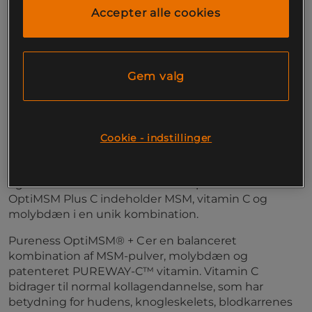
knogleskelet og immunforsvaret. Et
Accepter alle cookies
velgennemtænkt produkt, som er helt fri for
unødvendige fyldstoffer.
Med OptiMSM®
Med PUREWAY-C®
Gem valg
Med molybdæn
Til hud, brusk, knogleskelet og immunforsvar
Rækker i op til 60 dage
Hud, brusk, knogleskelet og immunforsvaret har
Cookie - indstillinger
brug for den rette omsorg for at fungere normalt.
Denne omsorg begynder med den rette ernæring,
og derfor har Pureness udviklet OptiMSM Plus C.
OptiMSM Plus C indeholder MSM, vitamin C og
molybdæn i en unik kombination.
Pureness OptiMSM® + C er en balanceret
kombination af MSM-pulver, molybdæn og
patenteret PUREWAY-C™ vitamin. Vitamin C
bidrager til normal kollagendannelse, som har
betydning for hudens, knogleskelets, blodkarrenes