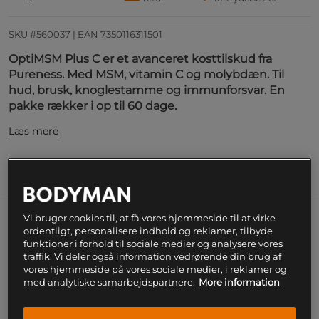
SKU #560037
| EAN
7350116311501
OptiMSM Plus C er et avanceret kosttilskud fra
Pureness. Med MSM, vitamin C og molybdæn. Til
hud, brusk, knoglestamme og immunforsvar. En
pakke rækker i op til 60 dage.
Læs mere
Information
Næringsværdi og ingredienser
Vi bruger cookies til, at få vores hjemmeside til at virke
OptiMSM Plus C er et avanceret kosttilskud fra
ordentligt, personalisere indhold og reklamer, tilbyde
Pureness. Med MSM, vitamin C og molybdæn. Til
funktioner i forhold til sociale medier og analysere vores
traffik. Vi deler også information vedrørende din brug af
hud, brusk, knogleskelet og immunforsvar. En pakke
vores hjemmeside på vores sociale medier, i reklamer og
rækker i op til 60 dage. OptiMSM Plus C kombinerer
med analytiske samarbejdspartnere.
More information
MSM med vitamin C og molybdæn for at skabe en
kombination, der er udviklet til hud, brusk,