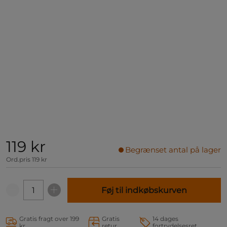
119 kr
Begrænset antal på lager
Ord.pris
119 kr
Føj til indkøbskurven
Gratis fragt over 199
Gratis
14 dages
kr
retur
fortrydelsesret