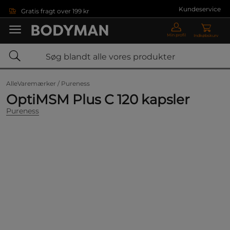
Gå direkte til hovedindholdet
Kundeservice
Gratis fragt over 199 kr
Min profil
Indkøbskurv
AlleVaremærker /
Pureness
OptiMSM Plus C 120 kapsler
Pureness