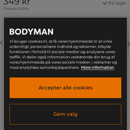
349 kr
På lager
Ord.pris
349 kr
Farve:
Light Grey Melange
Vi bruger cookies til, at få vores hjemmeside til at virke
ordentligt, personalisere indhold og reklamer, tilbyde
funktioner i forhold til sociale medier og analysere vores
traffik. Vi deler også information vedrørende din brug af
vores hjemmeside på vores sociale medier, i reklamer og
med analytiske samarbejdspartnere.
More information
M
Accepter alle cookies
Føj til indkøbskurven
Gratis fragt over 199
Gratis
14 dages
kr
retur
fortrydelsesret
Gem valg
SKU #220858903R | EAN
7332576124167