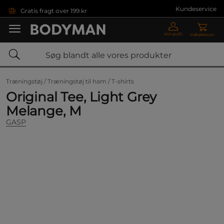
Gå direkte til hovedindholdet
Kundeservice
Gratis fragt over 199 kr
Min profil
Indkøbskurv
Træningstøj /
Træningstøj til ham /
T-shirts
Original Tee, Light Grey
Melange, M
GASP