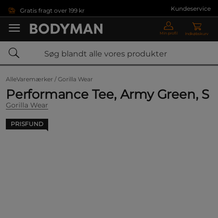
Gå direkte til hovedindholdet
Kundeservice
Gratis fragt over 199 kr
Min profil
Indkøbskurv
AlleVaremærker /
Gorilla Wear
Performance Tee, Army Green, S
Gorilla Wear
PRISFUND