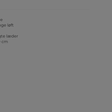
te
ge løft
gte læder
0 cm