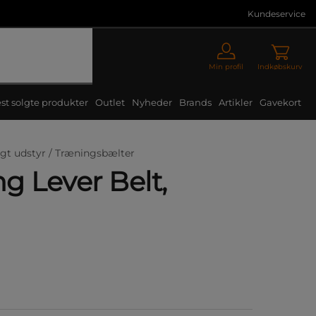
Kundeservice
Min profil
Indkøbskurv
st solgte produkter
Outlet
Nyheder
Brands
Artikler
Gavekort
gt udstyr /
Træningsbælter
ng Lever Belt,