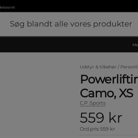
delsesret
Me
Udstyr & tilbehør /
Personli
Powerlifti
Camo, XS
C.P. Sports
559 kr
Ord.pris
559 kr