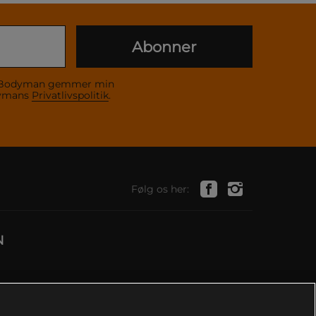
Abonner
 at Bodyman gemmer min
dymans
Privatlivspolitik
.
Følg os her:
N