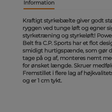
Information
Kraftigt styrkebælte giver godt støt
ryggen ved tunge løft og egner sig
styrketræning og styrkeløft! Power
Belt fra C.P. Sports har et flot de
smidigt hurtigspænde, som gør d
tage på og af, monteres nemt me
for ønsket længde. Skruer medføl
Fremstillet i flere lag af højkvalite
og er 1 cm tykt.