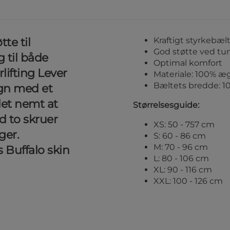
te til
Kraftigt styrkebæl
God støtte ved tun
 til både
Optimal komfort
lifting Lever
Materiale: 100% æ
Bæltets bredde: 1
sign med et
et nemt at
Størrelsesguide:
d to skruer
XS: 50 - 757 cm
ger.
S: 60 - 86 cm
M: 70 - 96 cm
ts Buffalo skin
L: 80 - 106 cm
XL: 90 - 116 cm
XXL: 100 - 126 cm