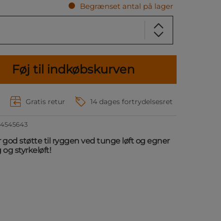
Begrænset antal på lager
Føj til indkøbskurven
r
Gratis retur
14 dages fortrydelsesret
4545643
r god støtte til ryggen ved tunge løft og egner
 og styrkeløft!