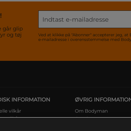
!
 går glip
yr og tøj
Ved at klikke på "Abonner" accepterer jeg,
e-mailadresse i overensstemmelse med Bo
DISK INFORMATION
ØVRIG INFORMATIO
lle vilkår
Om Bodyman
ngsvilkår
Gavekort
eskyttelsesinformation
Rabatkoder