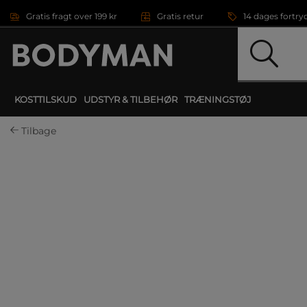
Gå direkte til hovedindholdet
Gratis fragt over 199 kr
Gratis retur
14 dages fortry
KOSTTILSKUD
UDSTYR & TILBEHØR
TRÆNINGSTØJ
Tilbage