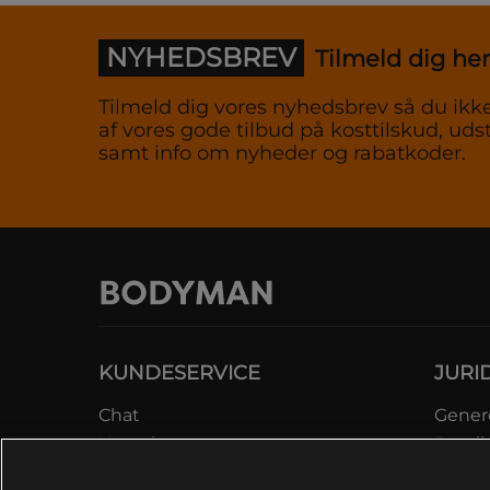
NYHEDSBREV
Tilmeld dig her
Tilmeld dig vores nyhedsbrev så du ikke
af vores gode tilbud på kosttilskud, udst
samt info om nyheder og rabatkoder.
KUNDESERVICE
JURI
Chat
Genere
Kontakt
Betali
Kontroller bestilling
Datab