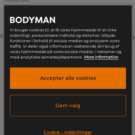
Ord.pris
419 kr
Farve:
Grey
Vi bruger cookies til, at få vores hjemmeside til at virke
ordentligt, personalisere indhold og reklamer, tilbyde
funktioner i forhold til sociale medier og analysere vores
traffik. Vi deler også information vedrørende din brug af
vores hjemmeside på vores sociale medier, i reklamer og
med analytiske samarbejdspartnere.
More information
S
Accepter alle cookies
Føj til indkøbskurven
Gratis fragt over 199
Gratis
14 dages
Gem valg
kr
retur
fortrydelsesret
SKU #220666959R | EAN
7332576030765
Cookie - indstillinger
Hardcoreshorts fra Gasp med vintagelogo foran og