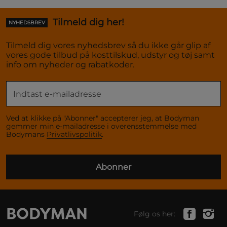
Tilmeld dig her!
NYHEDSBREV
Tilmeld dig vores nyhedsbrev så du ikke går glip af
vores gode tilbud på kosttilskud, udstyr og tøj samt
info om nyheder og rabatkoder.
Ved at klikke på "Abonner" accepterer jeg, at Bodyman
gemmer min e-mailadresse i overensstemmelse med
Bodymans
Privatlivspolitik
.
Abonner
Følg os her: